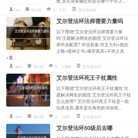
数,首先需要确定你是在哪个平台上...
rhl
02-09
0
97
艾尔登法环
艾尔登法环法师需要力量吗
以下围绕“艾尔登法环法师需要力量
吗”主题解决网友的困惑 艾尔登法环法
师毕业配置? 毕业装备:符文大剑+抵抗
之靴+噬神之书+痛苦面具+不祥之兆
+魔...
aed
02-09
0
949
艾尔登法环
艾尔登法环死王子杖属性
以下围绕“艾尔登法环死王子杖属性”主
题解决网友的困惑 艾尔登法环死王子杖
怎么使用? 艾尔登法环死王子杖是一款
玩具道具,通常是在角色扮演游戏...
aed
02-09
0
961
艾尔登法环
艾尔登法环50级后去哪