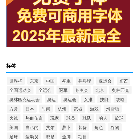
标签
世界杯
东京
中国
举重
乒乓球
亚运会
光芒
全国运动会
全运会
冠军
冬奥会
北京
奥林匹克
奥林匹克运动会
奥运
奥运会
女排
技能
攻略
方舟
日本
时间
杭州
武器
游戏
滑雪场
火线
热血传奇
玩家
球员
球队
的人
篮球
美国
自己的
艾尔
萝卜
装备
角色
谷物
足球
运动员
都是
金牌
项目