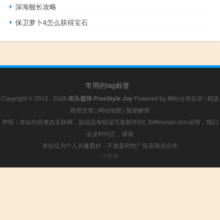
深海舰长攻略
保卫萝卜4怎么获得宝石
常用的tag标签
Copyright © 2012 - 2026
街头篮球-FreeStyle Joy
Powered by
网站分类目录
|
精选
推荐文章
|
网站地图
|
疑难解答
声明：本站内容来自互联网，如信息有错误可发邮件到f_fb#foxmail.com说明，我们
会及时纠正，谢谢
本站仅为个人兴趣爱好，不接盈利性广告及商业合作
小男孩