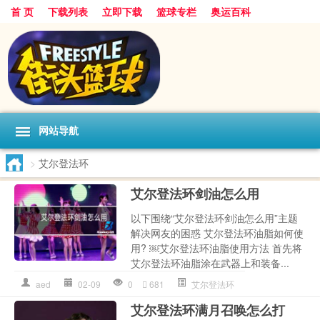
首 页
下载列表
立即下载
篮球专栏
奥运百科
网站导航
>
艾尔登法环
艾尔登法环剑油怎么用
以下围绕“艾尔登法环剑油怎么用”主题
解决网友的困惑 艾尔登法环油脂如何使
用? ￼艾尔登法环油脂使用方法 首先将
艾尔登法环油脂涂在武器上和装备...
aed
02-09
0
681
艾尔登法环
艾尔登法环满月召唤怎么打