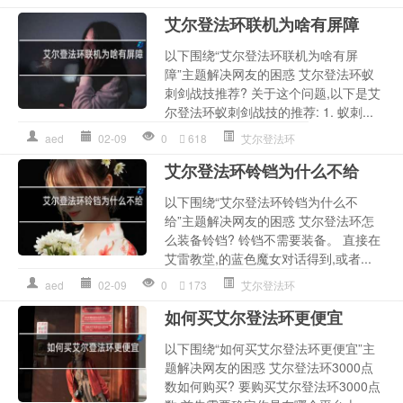
艾尔登法环联机为啥有屏障
以下围绕“艾尔登法环联机为啥有屏
障”主题解决网友的困惑 艾尔登法环蚁
刺剑战技推荐? 关于这个问题,以下是艾
尔登法环蚁刺剑战技的推荐: 1. 蚁刺...
aed
02-09
0
618
艾尔登法环
艾尔登法环铃铛为什么不给
以下围绕“艾尔登法环铃铛为什么不
给”主题解决网友的困惑 艾尔登法环怎
么装备铃铛? 铃铛不需要装备。 直接在
艾雷教堂,的蓝色魔女对话得到,或者...
aed
02-09
0
173
艾尔登法环
如何买艾尔登法环更便宜
以下围绕“如何买艾尔登法环更便宜”主
题解决网友的困惑 艾尔登法环3000点
数如何购买? 要购买艾尔登法环3000点