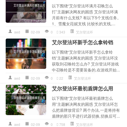
以下围绕“艾尔登法环满月召唤怎么
打”主题解决网友的困惑 艾尔登法环满
月前有什么支线? 有以下5个支线任务。
1、雪魔女菈妮支线 比较长的支线,...
aed
02-09
0
343
艾尔登法环
艾尔登法环新手怎么拿铃铛
以下围绕“艾尔登法环新手怎么拿铃
铛”主题解决网友的困惑 艾尔登法环没
获取到召唤铃怎么办? 艾尔登法环游戏
中召唤铃是不需要装备的,在游戏开始...
aed
02-09
0
22
艾尔登法环
艾尔登法环最初盾牌怎么用
以下围绕“艾尔登法环最初盾牌怎么
用”主题解决网友的困惑 艾尔登法环怎
么把盾牌放背后? 两个办法,一是将持有
盾牌的那只手进行武器切换,切换后可...
aed
02-09
0
758
艾尔登法环