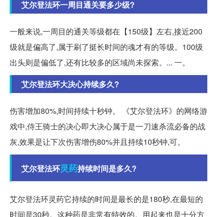
艾尔登法环一周目通关要多少级?
一般来说,一周目的通关等级都在【150级】左右,接近200
级就是偏高了,属于刷了挺长时间的魂才有的等级。100级
出头则是偏低了,还有比较多的区域尚未探索。... 一。
艾尔登法环大决心持续多久?
伤害增加80%,时间持续十秒钟。 《艾尔登法环》的网络游
戏中,侍王骑士的决心即大决心属于是一刀速杀流必备的战
灰,效果是让下次伤害增伤80%并且持续10秒钟,可。
灵药
艾尔登法环
持续时间是多久?
艾尔登法环灵药它持续的时间是最长的是180秒,在最短的
时间是30秒。这种药是非常有特效的。用起来也是十分方