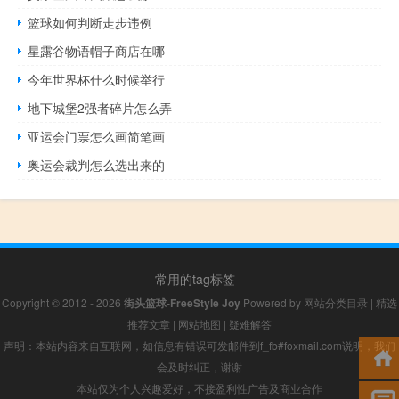
篮球如何判断走步违例
星露谷物语帽子商店在哪
今年世界杯什么时候举行
地下城堡2强者碎片怎么弄
亚运会门票怎么画简笔画
奥运会裁判怎么选出来的
常用的tag标签
Copyright © 2012 - 2026
街头篮球-FreeStyle Joy
Powered by
网站分类目录
|
精选
推荐文章
|
网站地图
|
疑难解答
声明：本站内容来自互联网，如信息有错误可发邮件到f_fb#foxmail.com说明，我们
会及时纠正，谢谢
本站仅为个人兴趣爱好，不接盈利性广告及商业合作