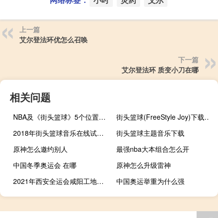
上一篇
艾尔登法环优怎么召唤
下一篇
艾尔登法环 质变小刀在哪
相关问题
NBA及《街头篮球》5个位置的详细介绍
街头篮球(FreeStyle Joy)下载(电脑、安卓和IOS所有版本)
2018年街头篮球音乐在线试听及下载
街头篮球主题音乐下载
原神怎么邀约别人
最强nba大本组合怎么开
中国冬季奥运会 在哪
原神怎么升级雷神
2021年西安全运会咸阳工地停工吗
中国奥运举重为什么强
买正品篮球鞋到什么网站啊
日本奥运会金牌材质主要是什么
保卫萝卜第二关攻略深海