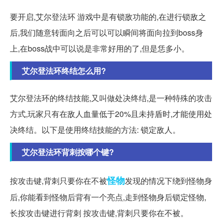
要开启,艾尔登法环 游戏中是有锁敌功能的,在进行锁敌之
后,我们随意转面向之后可以可以瞬间将面向拉到boss身
上,在boss战中可以说是非常好用的了,但是恁多小。
艾尔登法环终结怎么用?
艾尔登法环的终结技能,又叫做处决终结,是一种特殊的攻击
方式,玩家只有在敌人血量低于20%且未持盾时,才能使用处
决终结。以下是使用终结技能的方法: 锁定敌人。
艾尔登法环背刺按哪个键?
怪物
按攻击键,背刺只要你在不被
发现的情况下绕到怪物身
后,你能看到怪物后背有一个亮点,走到怪物身后锁定怪物,
长按攻击键进行背刺 按攻击键,背刺只要你在不被。