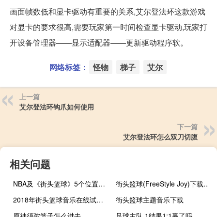
画面帧数低和显卡驱动有重要的关系,艾尔登法环这款游戏
对显卡的要求很高,需要玩家第一时间检查显卡驱动,玩家打
开设备管理器——显示适配器——更新驱动程序软。
网络标签：
怪物
梯子
艾尔
上一篇
艾尔登法环钩爪如何使用
下一篇
艾尔登法环怎么双刀切腹
相关问题
NBA及《街头篮球》5个位置的详细介绍
街头篮球(FreeStyle Joy)下载(电脑、安卓和IOS所有版本)
2018年街头篮球音乐在线试听及下载
街头篮球主题音乐下载
原神须弥笼子怎么进去
足球主队 1结果1:1赢了吗