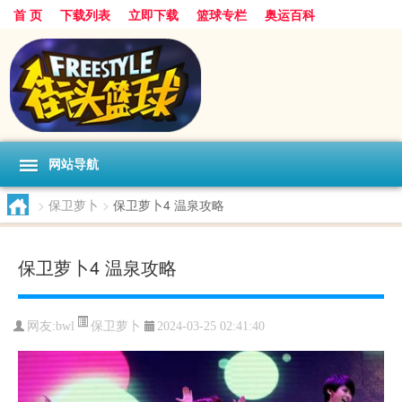
首 页
下载列表
立即下载
篮球专栏
奥运百科
网站导航
>
保卫萝卜
>
保卫萝卜4 温泉攻略
保卫萝卜4 温泉攻略
保卫萝卜
网友:bwl
2024-03-25 02:41:40