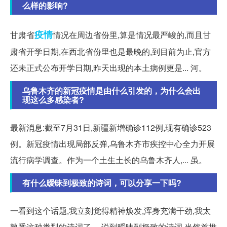
么样的影响?
疫情
甘肃省
情况在周边省份里,算是情况最严峻的,而且甘
肃省开学日期,在西北省份里也是最晚的,到目前为止,官方
还未正式公布开学日期,昨天出现的本土病例更是... 河。
乌鲁木齐的新冠疫情是由什么引发的，为什么会出
现这么多感染者?
最新消息:截至7月31日,新疆新增确诊112例,现有确诊523
例。新冠疫情出现局部反弹,乌鲁木齐市疾控中心全力开展
流行病学调查。作为一个土生土长的乌鲁木齐人,... 虽。
有什么暧昧到极致的诗词，可以分享一下吗?
一看到这个话题,我立刻觉得精神焕发,浑身充满干劲,我太
熟悉这种类型的诗词了。 说到暧昧到极致的诗词,当然首推