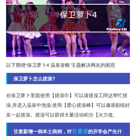
以下围绕“保卫萝卜4 温泉攻略”主题解决网友的困惑
保卫萝卜怎么搓澡?
在保卫萝卜里面使用【搓澡巾】可以请搓澡工阿达帮忙搓
澡,并进入温泉中泡澡,使用【爱心搓澡棒】可以邀请剧组好
友一起搓澡。搓澡可以获得大量活动积分【火力值。
甘肃省
甘肃新增一例本土病例，对
的开学会产生什