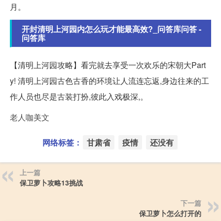
月。
开封清明上河园内怎么玩才能最高效?_问答库问答 -
问答库
【清明上河园攻略】看完就去享受一次欢乐的宋朝大Part
y! 清明上河园古色古香的环境让人流连忘返,身边往来的工
作人员也尽是古装打扮,彼此入戏极深,。
老人咖美文
网络标签：
甘肃省
疫情
还没有
上一篇
保卫萝卜攻略13挑战
下一篇
保卫萝卜怎么打开的