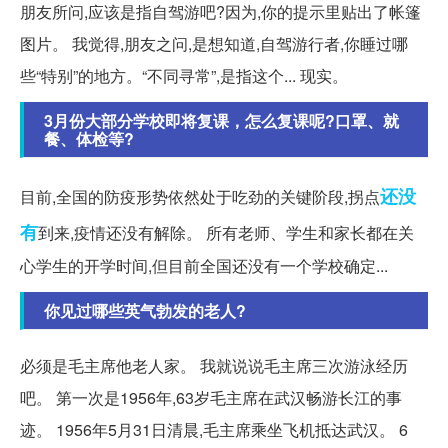
朋友所问,应该是指自驾游吧?因为,你的提示里贴出了帐篷
图片。 我觉得,朋友之问,是想知道,自驾游行者,你睡过哪
些“特别”的地方。“不同寻常”,是指这个... 现实。
3月份大部分学校即将复课，怎么复课呢?口罩、就
餐、体检等?
还没
目前,全国的防疫形势依然处于吃劲的关键阶段,拐点
有
到来,疫情还没有解除。 所有老师、学生和家长都在关
心学生的开学时间,但目前全国还没有一个学校确定...
你见过哪些英气勃发的老人?
必须是毛主席他老人家。 我就说说毛主席三次游泳经历
吧。 第一次是1956年,63岁毛主席在武汉畅游长江的事
迹。 1956年5月31日清晨,毛主席乘坐飞机抵达武汉。 6