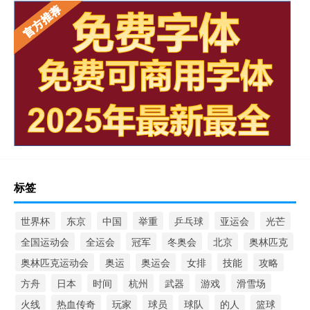
标签
世界杯
东京
中国
举重
乒乓球
亚运会
光芒
全国运动会
全运会
冠军
冬奥会
北京
奥林匹克
奥林匹克运动会
奥运
奥运会
女排
技能
攻略
方舟
日本
时间
杭州
武器
游戏
滑雪场
火线
热血传奇
玩家
球员
球队
的人
篮球