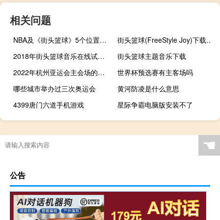
相关问题
NBA及《街头篮球》5个位置的详细介绍
街头篮球(FreeStyle Joy)下载(电脑、安卓和IOS所有版本)
2018年街头篮球音乐在线试听及下载
街头篮球主题音乐下载
2022年杭州亚运会主会场的形状是什么
世界杯预选赛有主客场吗
哪些城市举办过三次奥运会
黄河防凌是什么意思
4399唐门六道手机游戏
星际争霸电脑版安装不了
西安十四届全运会什么时候召开
奥运会跳远可以跳几次
08年北京奥运会赚钱了吗
2021东京奥运会福娃是什么
☚
公告