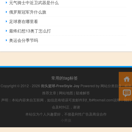
元气骑士中近卫武器是什么
俄罗斯冠军升什么旗
足球赛在哪里看
最终幻想13奥丁怎么打
奥运会分季节吗
常用的tag标签
Copyright © 2012 - 2026
街头篮球-FreeStyle Joy
Powered by
网站分类目录
|
精选
推荐文章
|
网站地图
|
疑难解答
声明：本站内容来自互联网，如信息有错误可发邮件到f_fb#foxmail.com说明，我们
会及时纠正，谢谢
本站仅为个人兴趣爱好，不接盈利性广告及商业合作
小男孩