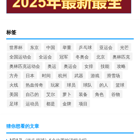
标签
世界杯
东京
中国
举重
乒乓球
亚运会
光芒
全国运动会
全运会
冠军
冬奥会
北京
奥林匹克
奥林匹克运动会
奥运
奥运会
女排
技能
攻略
方舟
日本
时间
杭州
武器
游戏
滑雪场
火线
热血传奇
玩家
球员
球队
的人
篮球
美国
自己的
艾尔
萝卜
装备
角色
谷物
足球
运动员
都是
金牌
项目
猜你想看的文章
NBA及《街头篮球》5个位置的详细介绍