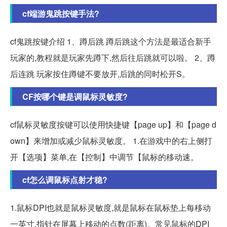
cf端游鬼跳按键手法?
cf鬼跳按键介绍 1、蹲后跳 蹲后跳这个方法是最适合新手
玩家的,教程就是玩家先蹲下,然后往后跳就可以啦。 2、蹲
后连跳 玩家按住蹲键不要放开,后跳的同时松开S。
CF按哪个键是调鼠标灵敏度?
cf鼠标灵敏度按键可以使用快捷键【page up】和【page d
own】来增加或减少鼠标灵敏度。 1.在游戏中的右上侧打
开【选项】菜单,在【控制】中调节【鼠标的移动速。
cf怎么调鼠标点射才稳?
1.鼠标DPI也就是鼠标灵敏度,就是鼠标在鼠标垫上每移动
一英寸,指针在屏幕上移动的点数(距离)。常见鼠标的DPI