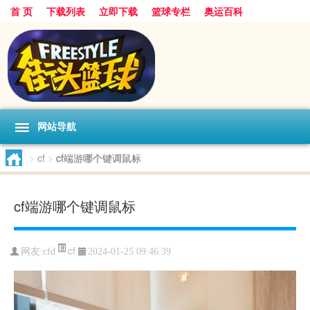
首 页
下载列表
立即下载
篮球专栏
奥运百科
网站导航
>
cf
>
cf端游哪个键调鼠标
cf端游哪个键调鼠标
cf
网友:cfd
2024-01-25 09:46:39