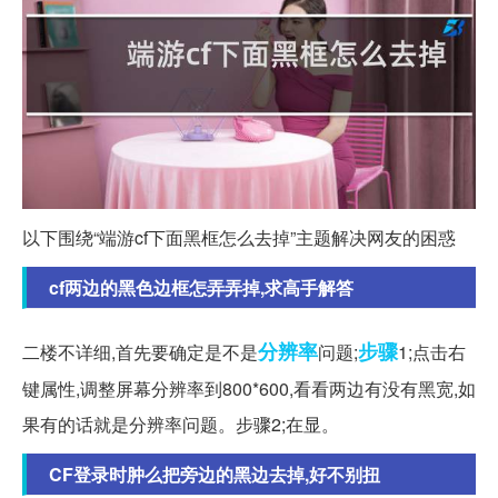
以下围绕“端游cf下面黑框怎么去掉”主题解决网友的困惑
cf两边的黑色边框怎弄弄掉,求高手解答
分辨率
步骤
二楼不详细,首先要确定是不是
问题;
1;点击右
键属性,调整屏幕分辨率到800*600,看看两边有没有黑宽,如
果有的话就是分辨率问题。步骤2;在显。
CF登录时肿么把旁边的黑边去掉,好不别扭