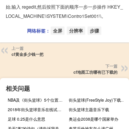
始,输入 regedit,然后按照下面的顺序一步一步操作 HKEY_
LOCAL_MACHINE\\SYSTEM\\Contro1Set001\\。
网络标签：
全屏
分辨率
步骤
上一篇
cf黄金多少钱一把
下一篇
cf地图工坊哪有已下载的
相关问题
NBA及《街头篮球》5个位置的详细介绍
街头篮球(FreeStyle Joy)下载(电脑、安卓和IOS所有版本)
2018年街头篮球音乐在线试听及下载
街头篮球主题音乐下载
足球 0.25是什么意思
奥运会2038是哪个国家举办
关于"孝"的诗句（请告诉我关于 ldquo 孝 rdquo 的诗句）
春节后外地车怎么进广州