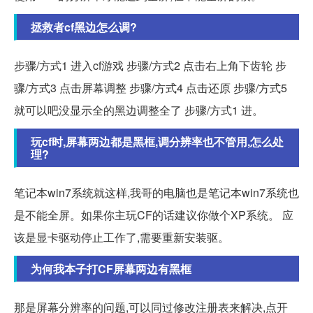
拯救者cf黑边怎么调?
步骤/方式1 进入cf游戏 步骤/方式2 点击右上角下齿轮 步
骤/方式3 点击屏幕调整 步骤/方式4 点击还原 步骤/方式5
就可以吧没显示全的黑边调整全了 步骤/方式1 进。
玩cf时,屏幕两边都是黑框,调分辨率也不管用,怎么处
理?
笔记本win7系统就这样,我哥的电脑也是笔记本win7系统也
是不能全屏。如果你主玩CF的话建议你做个XP系统。 应
该是显卡驱动停止工作了,需要重新安装驱。
为何我本子打CF屏幕两边有黑框
那是屏幕分辨率的问题,可以同过修改注册表来解决,点开