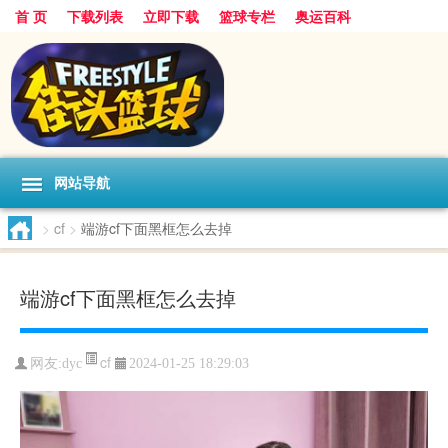
首 页
下载列表
立即下载
篮球专栏
奥运百科
网站导航
>
cf
>
端游cf下面黑框怎么去掉
端游cf下面黑框怎么去掉
cf
网友:dyc
2024-01-25 18:29:03