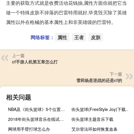
主要的获取方式就是收费活动花钱抽,属性方面你就把它当
做一个特殊皮肤不掉落的巴雷特用就好,毕竟毁灭除了英雄
属性以外在枪械的基本属性上和非英雄级的巴雷特。
网络标签：
属性
王者
皮肤
上一篇
cf手游人机第五章怎么打
下一篇
雪莉杨是逆战的还是cf的
相关问题
NBA及《街头篮球》5个位置的详细介绍
街头篮球(FreeStyle Joy)下载(电脑、安卓和IOS所有版本)
2018年街头篮球音乐在线试听及下载
街头篮球主题音乐下载
网球用手臂打球怎么办
艾尔登法环如何恢复血条