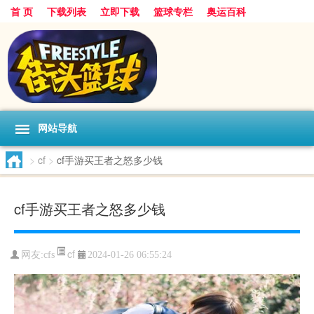
首 页
下载列表
立即下载
篮球专栏
奥运百科
网站导航
>
cf
>
cf手游买王者之怒多少钱
cf手游买王者之怒多少钱
cf
网友:cfs
2024-01-26 06:55:24