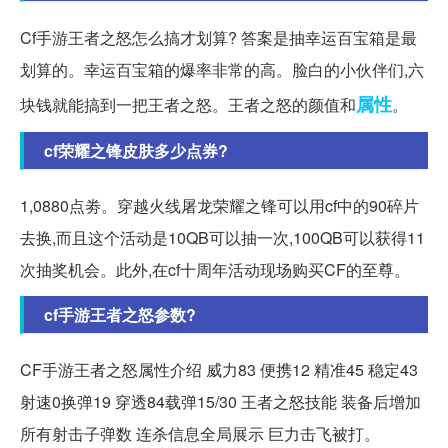
Cf手游王者之怒怎么搞才划算? 答案是抽幸运百宝箱是最
划算的。幸运百宝箱的爆率非常的高。脸白的小伙伴们,六
属性
块钱就能搞到一把王者之怒。王者之怒的颜值和
。
cf荣耀之锋皮肤多少点券?
1,0880点劵。穿越火线屠龙荣耀之锋可以用cf中的90碎片
去换,而且这个活动是10QB可以抽一次,100QB可以获得11
次抽奖机会。此外,在cf十周年活动现场购买CF的至尊。
cf手游王者之怒参数?
CF手游王者之怒属性介绍 威力83 便携12 精准45 稳定43
射速0换弹19 穿透84载弹15/30 王者之怒技能 装备后增加
所有射击子弹数 连杀信息全局展示 巨力击飞被打。