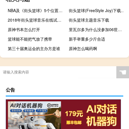
NBA及《街头篮球》5个位置的详细介绍
街头篮球(FreeStyle Joy)下载(电脑、安卓和IOS所有版本)
2018年街头篮球音乐在线试听及下载
街头篮球主题音乐下载
原神书本怎么打开
里瓦尔多为什么没参加06世界杯
篮球能不能把气放了携带
新手举重多少斤合适
第三十届奥运会的主办方是谁
原神怎么喝药啊
方舟生存进化刷新生物时间
莫愁铃之恩攻略
足球门票怎么买
☚
公告