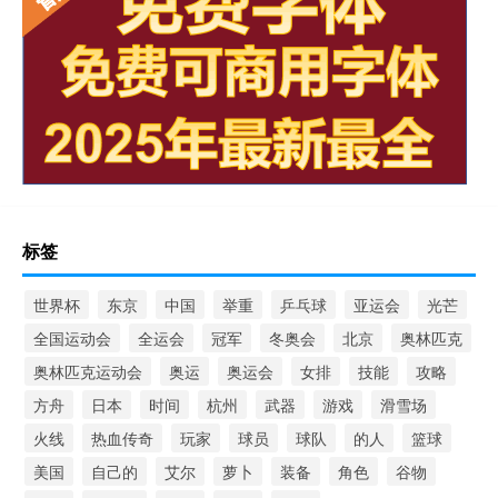
标签
世界杯
东京
中国
举重
乒乓球
亚运会
光芒
全国运动会
全运会
冠军
冬奥会
北京
奥林匹克
奥林匹克运动会
奥运
奥运会
女排
技能
攻略
方舟
日本
时间
杭州
武器
游戏
滑雪场
火线
热血传奇
玩家
球员
球队
的人
篮球
美国
自己的
艾尔
萝卜
装备
角色
谷物