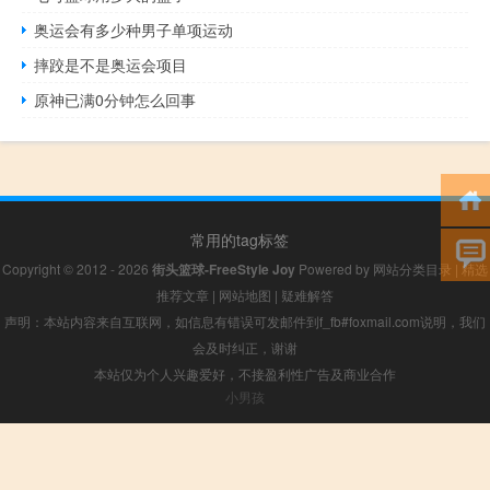
奥运会有多少种男子单项运动
摔跤是不是奥运会项目
原神已满0分钟怎么回事
常用的tag标签
Copyright © 2012 - 2026
街头篮球-FreeStyle Joy
Powered by
网站分类目录
|
精选
推荐文章
|
网站地图
|
疑难解答
声明：本站内容来自互联网，如信息有错误可发邮件到f_fb#foxmail.com说明，我们
会及时纠正，谢谢
本站仅为个人兴趣爱好，不接盈利性广告及商业合作
小男孩