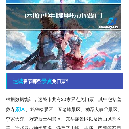
运城
景点
春节哪些
免门票?
根据数据统计，运城市共有20家景点免门票，其中包括普
景区
救寺
、鹳雀楼景区、五老峰景区、神潭大峡谷景区、
李家大院、万荣后土祠景区、东岳庙景区以及历山风景区
等。这些景点种类繁多，涵盖了山峰、寺庙、庭院等不同