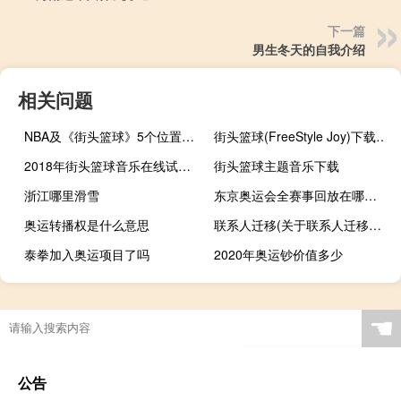
下一篇
男生冬天的自我介绍
相关问题
NBA及《街头篮球》5个位置的详细介绍
街头篮球(FreeStyle Joy)下载(电脑、安卓和IOS所有版本)
2018年街头篮球音乐在线试听及下载
街头篮球主题音乐下载
浙江哪里滑雪
东京奥运会全赛事回放在哪里看
奥运转播权是什么意思
联系人迁移(关于联系人迁移简述)
泰拳加入奥运项目了吗
2020年奥运钞价值多少
nba23号光头是谁
原神怎么获得冒险经验
举重妖精金福珠哪一集亲的
最早热血传奇传奇道士
☚
公告