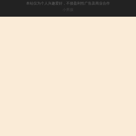
本站仅为个人兴趣爱好，不接盈利性广告及商业合作
小男孩