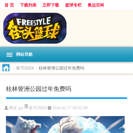
首 页
下载列表
立即下载
篮球专栏
奥运百科
网站导航
>
春节2024
>
桂林訾洲公园过年免费吗
桂林訾洲公园过年免费吗
春节2024
网友:glz
2024-02-17 09:02:08