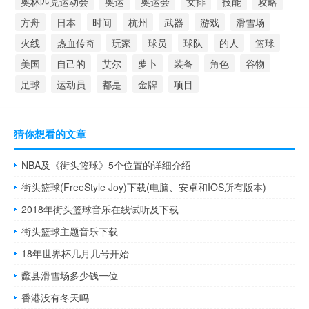
奥林匹克运动会
奥运
奥运会
女排
技能
攻略
方舟
日本
时间
杭州
武器
游戏
滑雪场
火线
热血传奇
玩家
球员
球队
的人
篮球
美国
自己的
艾尔
萝卜
装备
角色
谷物
足球
运动员
都是
金牌
项目
猜你想看的文章
NBA及《街头篮球》5个位置的详细介绍
街头篮球(FreeStyle Joy)下载(电脑、安卓和IOS所有版本)
2018年街头篮球音乐在线试听及下载
街头篮球主题音乐下载
18年世界杯几月几号开始
蠡县滑雪场多少钱一位
香港没有冬天吗