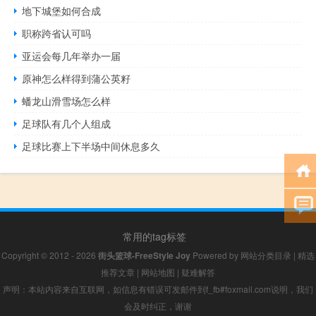
地下城堡如何合成
职称跨省认可吗
亚运会每几年举办一届
原神怎么样得到蒲公英籽
蟠龙山滑雪场怎么样
足球队有几个人组成
足球比赛上下半场中间休息多久
常用的tag标签
Copyright © 2012 - 2026
街头篮球-FreeStyle Joy
Powered by
网站分类目录
|
精选
推荐文章
|
网站地图
|
疑难解答
声明：本站内容来自互联网，如信息有错误可发邮件到f_fb#foxmail.com说明，我们
会及时纠正，谢谢