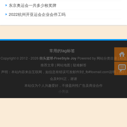
东京奥运会一共多少枚奖牌
2022杭州开亚运会企业会停工吗
常用的tag标签
Copyright © 2012 - 2026
街头篮球-FreeStyle Joy
Powered by
网站分类目录
|
精选
推荐文章
|
网站地图
|
疑难解答
声明：本站内容来自互联网，如信息有错误可发邮件到f_fb#foxmail.com说明，我们
会及时纠正，谢谢
本站仅为个人兴趣爱好，不接盈利性广告及商业合作
小男孩