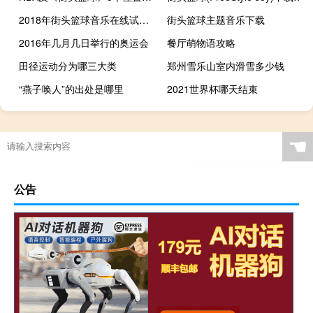
2018年街头篮球音乐在线试听及下载
街头篮球主题音乐下载
2016年几月几日举行的奥运会
餐厅萌物语攻略
田径运动分为哪三大类
郑州雪乐山室内滑雪多少钱
“燕子唤人”的出处是哪里
2021世界杯哪天结束
考篮球教练有什么要求
诛仙手游嗜血法宝属性
艾尔登法环年迈白龙任务
橄榄球衣服怎么穿
☚
公告