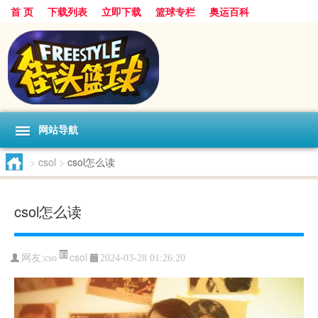
首 页
下载列表
立即下载
篮球专栏
奥运百科
网站导航
>
csol
>
csol怎么读
csol怎么读
csol
网友:cso
2024-03-28 01:26:20