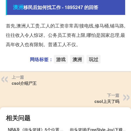
澳洲
移民后如何找工作 - 1895247 的回答
首先,澳洲人工贵,工人的工资非常高!接电线,修马桶,铺马路,
往往收入令人惊讶。公务员工资有上限,哪怕是国家总理,最
高年收入也有限制。普通工人不仅。
网络标签：
游戏
澳洲
玩过
上一篇
csol介绍尸王
下一篇
csol上天了吗
相关问题
NBA及《街头篮球》5个位置的详细介绍
街头篮球(FreeStyle Joy)下载(电脑、安卓和IOS所有版本)