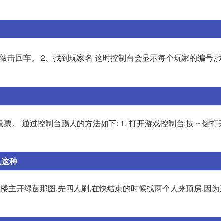
s”再敲击回车。 2、找到玩家名 这时控制台会显示每个玩家的编号,找
票。 通过控制台踢人的方法如下: 1. 打开游戏控制台:按 ~ 键
机这种
建议楼主开绿茵那图,先四人刷,在快结束的时候找两个人来顶房,因