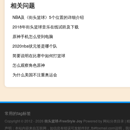
相关问题
NBA及《街头篮球》5个位置的详细介绍
2018年街头篮球音乐在线试听及下载
原神手机怎么登到电脑
2020nba状元签是哪个队
简要说明在比赛中如何打篮球
怎么观察角色原神
为什么美国不注重奥运会
常用的tag标签
Copyright © 2012 - 2026
街头篮球-FreeStyle Joy
Powered by
网站分类目录
|
精
声明：本站内容来自互联网，如信息有错误可发邮件到f_fb#foxmail.com说明