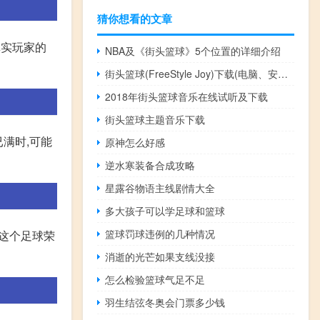
猜你想看的文章
真实玩家的
NBA及《街头篮球》5个位置的详细介绍
街头篮球(FreeStyle Joy)下载(电脑、安卓和IOS所有版本)
2018年街头篮球音乐在线试听及下载
街头篮球主题音乐下载
员已满时,可能
原神怎么好感
逆水寒装备合成攻略
星露谷物语主线剧情大全
多大孩子可以学足球和篮球
篮球罚球违例的几种情况
为这个足球荣
消逝的光芒如果支线没接
怎么检验篮球气足不足
羽生结弦冬奥会门票多少钱