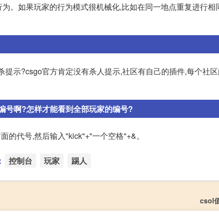
的游戏行为。如果玩家的行为模式很机械化,比如在同一地点重复进行相
大的击杀提示?csgo官方肯定没有杀人提示,社区有自己的插件,每个社
的编号啊?怎样才能看到全部玩家的编号?
前面的代号,然后输入"kick"+"一个空格"+&。
：
控制台
玩家
踢人
cso