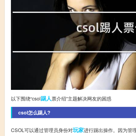
踢人
以下围绕“csol
票介绍”主题解决网友的困惑
csol怎么踢人?
玩家
CSOL可以通过管理员身份对
进行踢出操作。因为管理