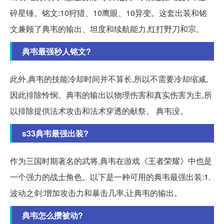
碎星锤。铭文:10狩猎、10鹰眼、10异变。这套出装和铭
文兼顾了典韦的输出、坦度和续航能力,红打野刀和宗。
典韦最强秒人铭文?
此外,典韦的技能冷却时间并不算长,所以不需要冷却缩减,
因此排除怜悯。典韦的输出以物理伤害和真实伤害为主,所
以排除提供法术攻击和法术穿透的献祭。 典韦没。
s33典韦最强出装?
作为三国时期著名的武将,典韦在游戏《王者荣耀》中也是
一个强力的战士角色。以下是一种可用的典韦最强出装:1.
波动之剑:增加攻击力和暴击几率,让典韦的输出。
典韦怎么攒被动?