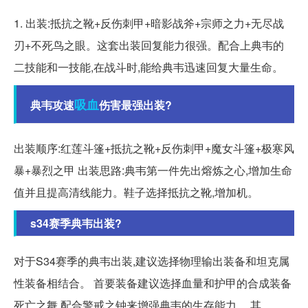
1. 出装:抵抗之靴+反伤刺甲+暗影战斧+宗师之力+无尽战
刃+不死鸟之眼。这套出装回复能力很强。配合上典韦的
二技能和一技能,在战斗时,能给典韦迅速回复大量生命。
吸血
典韦攻速
伤害最强出装?
出装顺序:红莲斗篷+抵抗之靴+反伤刺甲+魔女斗篷+极寒风
暴+暴烈之甲 出装思路:典韦第一件先出熔炼之心,增加生命
值并且提高清线能力。鞋子选择抵抗之靴,增加机。
s34赛季典韦出装?
对于S34赛季的典韦出装,建议选择物理输出装备和坦克属
性装备相结合。 首要装备建议选择血量和护甲的合成装备
死亡之舞,配合警戒之钟来增强典韦的生存能力。 其。