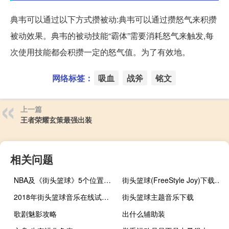
典韦可以通过以下方式攒被动:典韦可以通过攒怒气来积攒
被动效果。典韦的被动技能“霸体”需要消耗怒气来触发,每
次使用技能都会积攒一定的怒气值。为了有效地。
网络标签：
吸血
战斧
铭文
上一篇
王者荣耀玄策最强出装
相关问题
NBA及《街头篮球》5个位置的详细介绍
街头篮球(FreeStyle Joy)下载(电脑、安卓和IOS所有版本)
2018年街头篮球音乐在线试听及下载
街头篮球主题音乐下载
歌剧魅影攻略
出什么辅助装