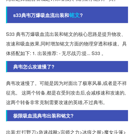
铭文
s33典韦万爆吸血流出装和
?
S33 典韦万爆吸血流出装和铭文的核心思路是提升物攻、
攻速和吸血效果,同时增加铭文方面的物理穿透和移速。具
体搭配如下: 1. 出装推荐: - 无尽战刃:提... S33 。
典韦怎么攻速慢了?
典韦攻速慢了。可能是因为对面出了极寒风暴,或者是不祥
征兆。 这两个转备,都是在受到攻击后,会减移速和攻速的,
这两个转备非常克制需要攻速的英雄,不过典韦。
极限吸血流典韦出装和铭文?
出装:红打野刀>急速战靴>宗师之力>冰痕之握>魔女斗篷>