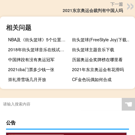
下一篇
2021东京奥运会裁判有中国人吗
相关问题
NBA及《街头篮球》5个位置的详细介绍
街头篮球(FreeStyle Joy)下载(电脑、安卓和IOS所有版本)
2018年街头篮球音乐在线试听及下载
街头篮球主题音乐下载
中国摔跤有没有奥运冠军
历届奥运会奖牌榜在哪里看
2021cba门票多少钱一张
2021年东京奥运会有花滑吗
崇礼滑雪场几月开放
CF金色玩偶如何合成
原神怎么获得e石
红带是跆拳道几级
cba复赛到几号结束
最强nba怎么获得姚明
☚
公告