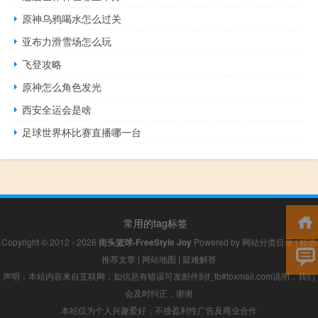
原神乌鸦喝水怎么过关
亚布力滑雪场怎么玩
飞登攻略
原神怎么角色发光
西安全运会是啥
足球世界杯比赛直播哪一台
常用的tag标签
Copyright © 2012 - 2026
街头篮球-FreeStyle Joy
Powered by
网站分类目录
|
精选
推荐文章
|
网站地图
|
疑难解答
声明：本站内容来自互联网，如信息有错误可发邮件到f_fb#foxmail.com说明，我们
会及时纠正，谢谢
本站仅为个人兴趣爱好，不接盈利性广告及商业合作