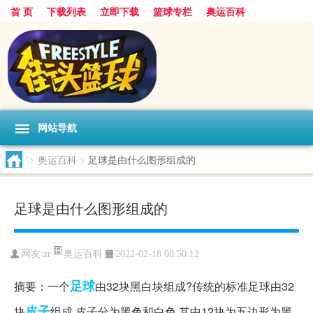
首 页
下载列表
立即下载
篮球专栏
奥运百科
网站导航
>
奥运百科
>
足球是由什么图形组成的
足球是由什么图形组成的
奥运百科
网友:zr
2022-02-18 08:50:12
足球
摘要：一个
由32块黑白块组成?传统的标准足球由32
皮子
块
组成,皮子分为黑色和白色,其中12块为五边形为黑