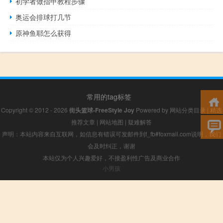
初学者做指甲教程步骤
奥运会排球打几节
原神鱼耶怎么获得
常用的tag标签
Copyright © 2012 - 2026
街头篮球-FreeStyle Joy
Powered by
网站分类目录
|
精选
推荐文章
|
网站地图
|
疑难解答
声明：本站内容来自互联网，如信息有错误可发邮件到f_fb#foxmail.com说明，我们
会及时纠正，谢谢
本站仅为个人兴趣爱好，不接盈利性广告及商业合作
小男孩