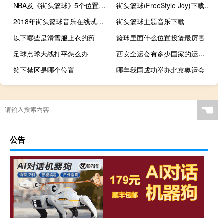
NBA及《街头篮球》5个位置的详细介绍
街头篮球(FreeStyle Joy)下载(电脑、安卓和IOS所有版本)
2018年街头篮球音乐在线试听及下载
街头篮球主题音乐下载
以下哪些是滑雪服上衣的药
篮球里面什么位置投篮最厉害
足球点球大战打平怎么办
西安全运会有多少国家的运动员
篮下禁区是哪个位置
哪年我国成功举办北京奥运会
快过年了怎么拒绝酒精
艾尔登法环怎么减少蓝消耗
奥运会足球冠军算几块金牌
奥运会的拼音怎么打
☚
公告