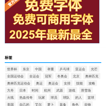
标签
世界杯
东京
中国
举重
乒乓球
亚运会
光芒
全国运动会
全运会
冠军
冬奥会
北京
奥林匹克
奥林匹克运动会
奥运
奥运会
女排
技能
攻略
方舟
日本
时间
杭州
武器
游戏
滑雪场
火线
热血传奇
玩家
球员
球队
的人
篮球
美国
自己的
艾尔
萝卜
装备
角色
谷物