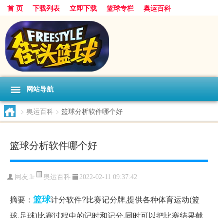
首 页
下载列表
立即下载
篮球专栏
奥运百科
网站导航
>
奥运百科
>
篮球分析软件哪个好
篮球分析软件哪个好
奥运百科
网友:lr
2022-02-11 09:37:42
篮球
摘要：
计分软件?比赛记分牌,提供各种体育运动(篮
球,足球)比赛过程中的记时和记分,同时可以把比赛结果截