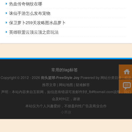
热血传奇钢纹在哪
诛仙手游怎么发布宠物
保卫萝卜259关攻略图水晶萝卜
英雄联盟云顶云顶之弈玩法
常用的tag标签
Copyright © 2012 - 2026
街头篮球-FreeStyle Joy
Powered by
网站分类目录
|
精选
推荐文章
|
网站地图
|
疑难解答
声明：本站内容来自互联网，如信息有错误可发邮件到f_fb#foxmail.com说明，我们
会及时纠正，谢谢
本站仅为个人兴趣爱好，不接盈利性广告及商业合作
小男孩