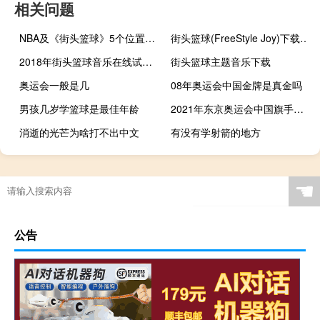
相关问题
NBA及《街头篮球》5个位置的详细介绍
街头篮球(FreeStyle Joy)下载(电脑、安卓和IOS所有版本)
2018年街头篮球音乐在线试听及下载
街头篮球主题音乐下载
奥运会一般是几
08年奥运会中国金牌是真金吗
男孩几岁学篮球是最佳年龄
2021年东京奥运会中国旗手是谁
消逝的光芒为啥打不出中文
有没有学射箭的地方
原神怎么不用重新加载
艾尔登法环怎么免疫癫火
夏季奥运会有滑冰项目吗
云顶之弈的老鼠装备
☚
公告