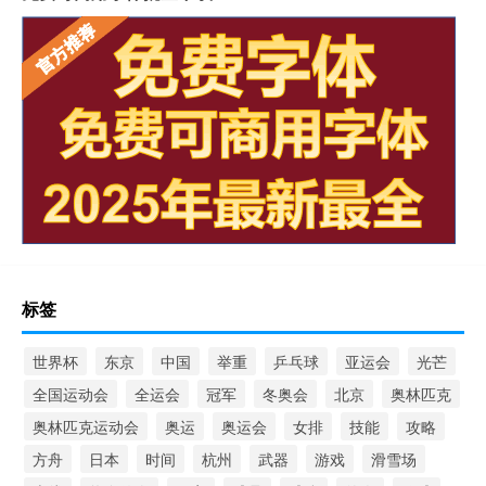
标签
世界杯
东京
中国
举重
乒乓球
亚运会
光芒
全国运动会
全运会
冠军
冬奥会
北京
奥林匹克
奥林匹克运动会
奥运
奥运会
女排
技能
攻略
方舟
日本
时间
杭州
武器
游戏
滑雪场