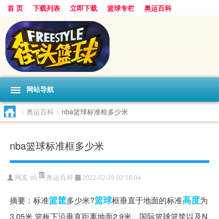
首 页
下载列表
立即下载
篮球专栏
奥运百科
网站导航
>
奥运百科
>
nba篮球标准框多少米
nba篮球标准框多少米
奥运百科
网友:nb
2022-02-19 02:18:04
篮筐
篮球
高度
摘要：标准
多少米?
框垂直于地面的标准
为
3.05米,篮板下沿垂直距离地面2.9米。国际篮球篮筐以及N