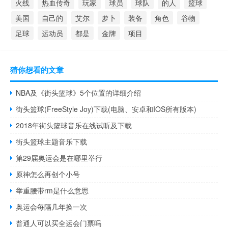
火线
热血传奇
玩家
球员
球队
的人
篮球
美国
自己的
艾尔
萝卜
装备
角色
谷物
足球
运动员
都是
金牌
项目
猜你想看的文章
NBA及《街头篮球》5个位置的详细介绍
街头篮球(FreeStyle Joy)下载(电脑、安卓和IOS所有版本)
2018年街头篮球音乐在线试听及下载
街头篮球主题音乐下载
第29届奥运会是在哪里举行
原神怎么再创个小号
举重腰带rm是什么意思
奥运会每隔几年换一次
普通人可以买全运会门票吗