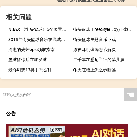
相关问题
NBA及《街头篮球》5个位置的详细介绍
街头篮球(FreeStyle Joy)下载(电脑、安卓和IOS所有版本)
2018年街头篮球音乐在线试听及下载
街头篮球主题音乐下载
消逝的光芒epic领取指南
原神耳机缠绕怎么解决
篮球暂停后在哪发球
二千年在悉尼举行的第几届奥运会
最终幻想13奥丁怎么打
冬天在楼上怎么养睡莲
网球一个回合拍多少下
原神委托怎么转移
谢震业和苏炳添谁快
奥运会的宗旨是哪四个
☚
公告