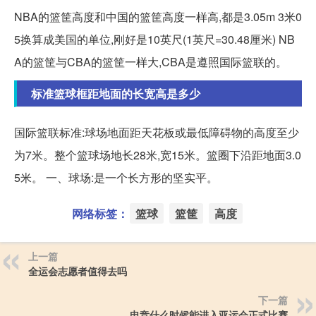
NBA的篮筐高度和中国的篮筐高度一样高,都是3.05m 3米0
5换算成美国的单位,刚好是10英尺(1英尺=30.48厘米) NB
A的篮筐与CBA的篮筐一样大,CBA是遵照国际篮联的。
标准篮球框距地面的长宽高是多少
国际篮联标准:球场地面距天花板或最低障碍物的高度至少
为7米。整个篮球场地长28米,宽15米。篮圈下沿距地面3.0
5米。 一、球场:是一个长方形的坚实平。
网络标签：
篮球
篮筐
高度
上一篇
全运会志愿者值得去吗
下一篇
电竞什么时候能进入亚运会正式比赛