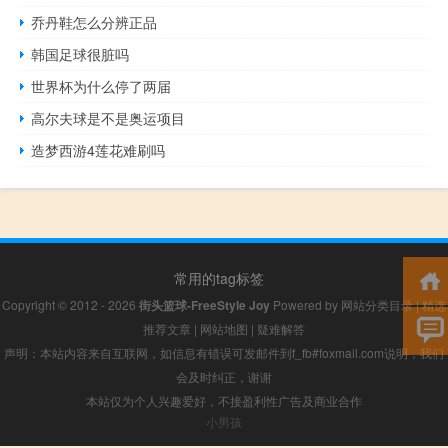
乔丹鞋怎么分辨正品
韩国足球很脏吗
世界杯为什么停了两届
高尔夫球是不是奥运项目
造梦西游4莲花难刷吗
常用的tag标签
Copyright © 2012 - 2026
街头篮球-FreeStyle Joy
Powered by
网站分类目录
|
精选
推荐文章
|
网站地图
|
疑难解答
声明：本站内容来自互联网，如信息有错误可发邮件到f_fb#foxmail.com说明，我们
会及时纠正，谢谢
本站仅为个人兴趣爱好，不接盈利性广告及商业合作
小男孩