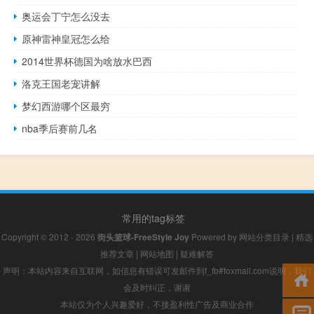
奥运会丁宁怎么没去
原神雷神皇冠怎么给
2014世界杯德国为啥放水巴西
洛克王国老宠讲解
梦幻西游哪个区最穷
nba季后赛前几名
常用的tag标签
Copyright © 2012 - 2026
街头篮球-FreeStyle Joy
Powered by
网站分类目录
|
精选
推荐文章
|
网站地图
|
疑难解答
声明：本站内容来自互联网，如信息有错误可发邮件到f_fb#foxmail.com说明，我们
会及时纠正，谢谢
本站仅为个人兴趣爱好，不接盈利性广告及商业合作