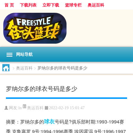
首 页
下载列表
立即下载
篮球专栏
奥运百科
网站导航
>
奥运百科
>
罗纳尔多的球衣号码是多少
罗纳尔多的球衣号码是多少
奥运百科
网友:ln
2022-02-19 15:01:47
球衣
摘要：罗纳尔多的
号码是?俱乐部时期:1993-1994赛
季 克鲁塞罗 9号;1994-1996赛季 埃因霍温 9号;1996-1997