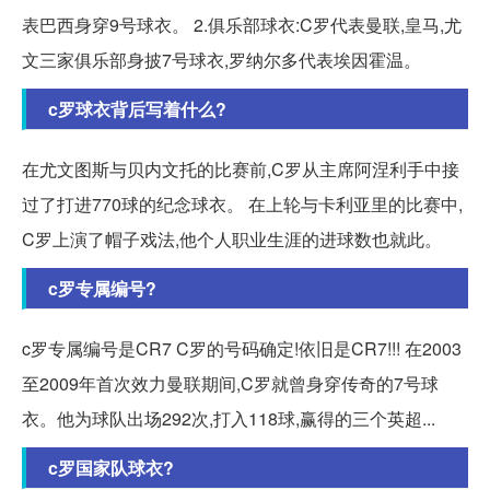
表巴西身穿9号球衣。 2.俱乐部球衣:C罗代表曼联,皇马,尤
文三家俱乐部身披7号球衣,罗纳尔多代表埃因霍温。
c罗球衣背后写着什么?
在尤文图斯与贝内文托的比赛前,C罗从主席阿涅利手中接
过了打进770球的纪念球衣。 在上轮与卡利亚里的比赛中,
C罗上演了帽子戏法,他个人职业生涯的进球数也就此。
c罗专属编号?
c罗专属编号是CR7 C罗的号码确定!依旧是CR7!!! 在2003
至2009年首次效力曼联期间,C罗就曾身穿传奇的7号球
衣。他为球队出场292次,打入118球,赢得的三个英超...
c罗国家队球衣?