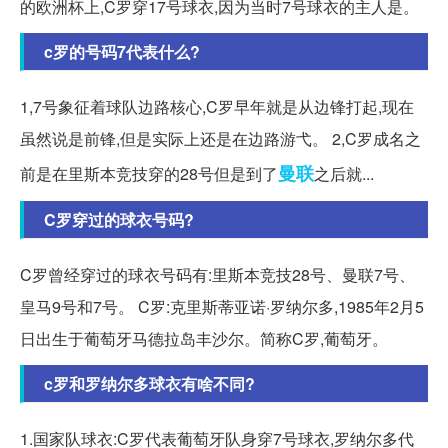
的欧洲杯上,C罗穿17号球衣,因为当时7号球衣的主人是。
c罗的号码7代表什么?
1,7号象征着球队边路核心,C罗早年就是从边锋打起,现在
虽然说是前锋,但是实际上还是在边路游弋。 2,C罗成名之
曼联
前是在里斯本竞技穿的28号但是到了
之后就...
C罗穿过的球衣号码?
C罗曾经穿过的球衣号码有:里斯本竞技28号、曼联7号、
皇马9号和7号。 C罗:克里斯蒂亚诺·罗纳尔多,1985年2月5
日出生于葡萄牙马德拉岛丰沙尔。简称C罗,葡萄牙。
c罗和罗纳尔多球衣有啥不同?
1.国家队球衣:C罗代表葡萄牙队身穿7号球衣,罗纳尔多代