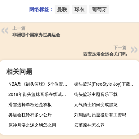
网络标签：
曼联
球衣
葡萄牙
上一篇
非洲哪个国家办过奥运会
下一篇
西安足浴全运会关门吗
相关问题
NBA及《街头篮球》5个位置的详细介绍
街头篮球(FreeStyle Joy)下载(电脑、安卓和IOS所有版本)
2018年街头篮球音乐在线试听及下载
街头篮球主题音乐下载
滑雪选择单板还是双板
元气骑士如何变成黑龙
奥运会杠铃杆多少公斤
刘翔运动员退役后有工资吗
原神月浴之渊之钥怎么用
云堇原神怎么养
原神精炼体力怎么提升
原神怎么刷武器突破