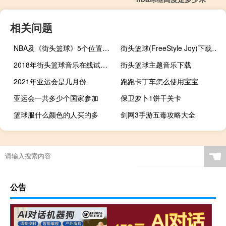
相关问题
NBA及《街头篮球》5个位置的详细介绍
街头篮球(FreeStyle Joy)下载(电脑、安卓和IOS所有版本)
2018年街头篮球音乐在线试听及下载
街头篮球主题音乐下载
2021年亚运会是几月份
跑跑卡丁车怎么使用宝宝
亚运会一共多少个国家参加
保卫萝卜1饼干关卡
篮球服什么颜色的人买的多
剑网3手游五毒攻略大全
2008年北京第几届奥运会
亚运会lol几比几
星露谷物语怎么收获樱桃
和刘欢唱奥运会的女歌手是谁
☚
公告