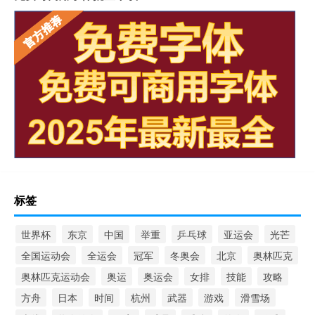
标签
世界杯
东京
中国
举重
乒乓球
亚运会
光芒
全国运动会
全运会
冠军
冬奥会
北京
奥林匹克
奥林匹克运动会
奥运
奥运会
女排
技能
攻略
方舟
日本
时间
杭州
武器
游戏
滑雪场