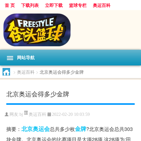
首 页
下载列表
立即下载
篮球专栏
奥运百科
网站导航
>
奥运百科
>
北京奥运会得多少金牌
北京奥运会得多少金牌
奥运百科
网友:bj
2022-02-20 10:03:59
北京奥运会
金牌
摘要：
总共多少枚
?北京奥运会总共303
块金牌。北京奥运会的比赛项目是大项28项,这28项为:田