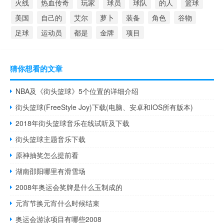
火线
热血传奇
玩家
球员
球队
的人
篮球
美国
自己的
艾尔
萝卜
装备
角色
谷物
足球
运动员
都是
金牌
项目
猜你想看的文章
NBA及《街头篮球》5个位置的详细介绍
街头篮球(FreeStyle Joy)下载(电脑、安卓和IOS所有版本)
2018年街头篮球音乐在线试听及下载
街头篮球主题音乐下载
原神抽奖怎么提前看
湖南邵阳哪里有滑雪场
2008年奥运会奖牌是什么玉制成的
元宵节换元宵什么时候结束
奥运会游泳项目有哪些2008