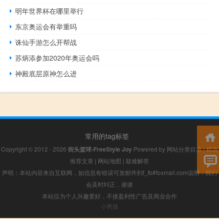
明年世界杯在哪里举行
东京奥运会有举重吗
诛仙手游怎么开帮战
苏炳添参加2020年奥运会吗
神殿底层原神怎么进
常用的tag标签
Copyright © 2012 - 2026
街头篮球-FreeStyle Joy
Powered by
网站分类目录
|
精选
推荐文章
|
网站地图
|
疑难解答
声明：本站内容来自互联网，如信息有错误可发邮件到f_fb#foxmail.com说明，我们
会及时纠正，谢谢
本站仅为个人兴趣爱好，不接盈利性广告及商业合作
小男孩