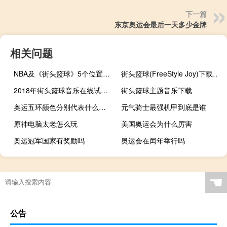
下一篇
东京奥运会最后一天多少金牌
相关问题
NBA及《街头篮球》5个位置的详细介绍
街头篮球(FreeStyle Joy)下载(电脑、安卓和IOS所有版本)
2018年街头篮球音乐在线试听及下载
街头篮球主题音乐下载
奥运五环颜色分别代表什么意思
元气骑士最强机甲到底是谁
原神电脑太老怎么玩
美国奥运会为什么厉害
奥运冠军国家有奖励吗
奥运会在闰年举行吗
艾尔登法环20级该干啥
奥运会柔道一共几块
加热瓶怎么制作原神
08年奥运多少运动员
☚
公告