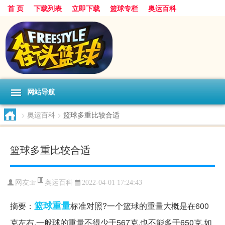
首 页
下载列表
立即下载
篮球专栏
奥运百科
网站导航
>
奥运百科
>
篮球多重比较合适
篮球多重比较合适
奥运百科
网友:lr
2022-04-01 17:24:43
篮球
重量
摘要：
标准对照?一个篮球的重量大概是在600
克左右,一般球的重量不得少于567克,也不能多于650克,如