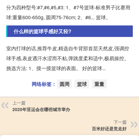
分为四种型号:#7,#6,#5,#3: 1、#7号篮球-标准男子比赛用
球:重量600-650g, 圆周75-76cm; 2、#6... 篮球。
什么样的篮球手感好又轻?
室内打球的话,推荐牛皮,精选自牛背部首层天然皮,强调控
球手感,表皮遇汗水涩而不粘,弹跳度柔和适中,极易操控。
挑选方法: 1、摸一摸篮球的表面。 好的篮球...
网络标签：
圆周
篮球
重量
上一篇
2020年亚运会在哪些城市举办
下一篇
百米好还是竞走好