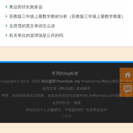
奥运田径长跑多远
苏教版三年级上册数学教材分析（苏教版三年级上册数学教案）
去滑雪的英文单词怎么读
机关单位的篮球场是公共的吗
常用的tag标签
Copyright © 2012 - 2026
街头篮球-FreeStyle Joy
Powered by
网站分类目录
|
精选
推荐文章
|
网站地图
|
疑难解答
声明：本站内容来自互联网，如信息有错误可发邮件到f_fb#foxmail.com说明，我们
会及时纠正，谢谢
本站仅为个人兴趣爱好，不接盈利性广告及商业合作
小男孩