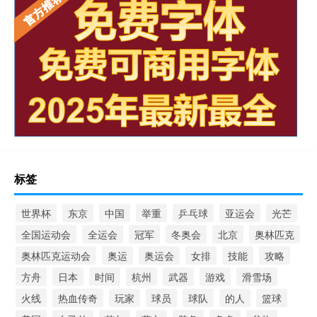
标签
世界杯
东京
中国
举重
乒乓球
亚运会
光芒
全国运动会
全运会
冠军
冬奥会
北京
奥林匹克
奥林匹克运动会
奥运
奥运会
女排
技能
攻略
方舟
日本
时间
杭州
武器
游戏
滑雪场
火线
热血传奇
玩家
球员
球队
的人
篮球