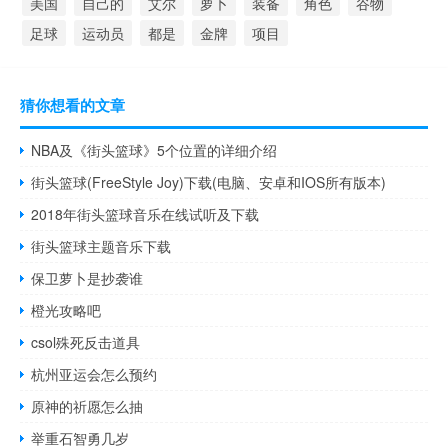
美国
自己的
艾尔
萝卜
装备
角色
谷物
足球
运动员
都是
金牌
项目
猜你想看的文章
NBA及《街头篮球》5个位置的详细介绍
街头篮球(FreeStyle Joy)下载(电脑、安卓和IOS所有版本)
2018年街头篮球音乐在线试听及下载
街头篮球主题音乐下载
保卫萝卜是抄袭谁
橙光攻略吧
csol殊死反击道具
杭州亚运会怎么预约
原神的祈愿怎么抽
举重石智勇几岁