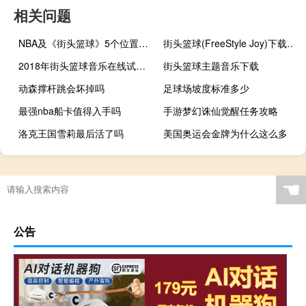
相关问题
NBA及《街头篮球》5个位置的详细介绍
街头篮球(FreeStyle Joy)下载(电脑、安卓和IOS所有版本)
2018年街头篮球音乐在线试听及下载
街头篮球主题音乐下载
动森撑杆跳会坏掉吗
足球场坡度标准多少
最强nba船卡值得入手吗
手游梦幻诛仙觉醒任务攻略
洛克王国雪莉最后活了吗
美国奥运会金牌为什么这么多
方舟生存进化卡死
东京奥运会金牌什么时候结束
篮球学半年能有效果吗
艾尔登法环 最强搭配
☚
公告