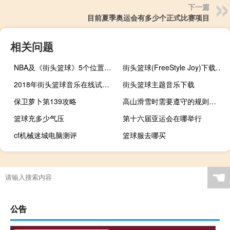
下一篇
目前夏季奥运会有多少个正式比赛项目
相关问题
NBA及《街头篮球》5个位置的详细介绍
街头篮球(FreeStyle Joy)下载(电脑、安卓和IOS所有版本)
2018年街头篮球音乐在线试听及下载
街头篮球主题音乐下载
保卫萝卜第139攻略
高山滑雪时需要遵守的规则是哪个
篮球充多少气压
第十六届亚运会在哪举行
cf机械迷城电脑测评
篮球服去哪买
美国有没有参加2022世界杯
怎么才能晋级世界杯
奥运会男子竞走是什么时候
原神怎么绑定新浪邮箱
☚
公告