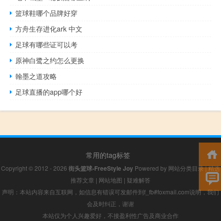
篮球鞋哪个品牌好穿
方舟生存进化ark 中文
足球有哪些证可以考
原神白鹭之约怎么更换
翰墨之道攻略
足球直播的app哪个好
常用的tag标签
Copyright © 2012 - 2026
街头篮球-FreeStyle Joy
Powered by
网站分类目录
|
精选
推荐文章
|
网站地图
|
疑难解答
声明：本站内容来自互联网，如信息有错误可发邮件到f_fb#foxmail.com说明，我们
会及时纠正，谢谢
本站仅为个人兴趣爱好，不接盈利性广告及商业合作