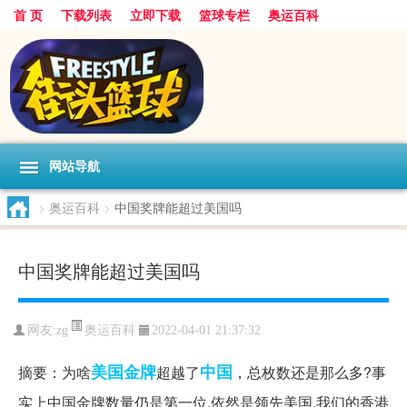
首 页
下载列表
立即下载
篮球专栏
奥运百科
网站导航
>
奥运百科
>
中国奖牌能超过美国吗
中国奖牌能超过美国吗
奥运百科
网友:zg
2022-04-01 21:37:32
美国
金牌
中国
摘要：为啥
超越了
，总枚数还是那么多?事
实上中国金牌数量仍是第一位,依然是领先美国,我们的香港