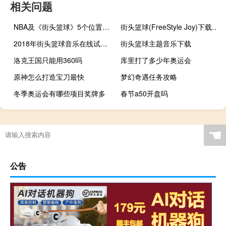
相关问题
NBA及《街头篮球》5个位置的详细介绍
街头篮球(FreeStyle Joy)下载(电脑、安卓和IOS所有版本)
2018年街头篮球音乐在线试听及下载
街头篮球主题音乐下载
洛克王国只能用360吗
库里打了多少年奥运会
原神怎么打造宝刀最快
梦幻奇遇任务攻略
冬季奥运会有哪些项目奖牌多
春节a50开盘吗
奥运冠军奖牌归谁
苏联经过几次世界杯
财神爷过年怎么烧香
女排自由人是几号
☚
公告