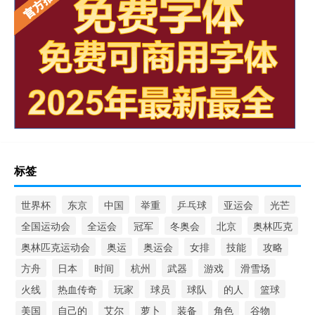
标签
世界杯
东京
中国
举重
乒乓球
亚运会
光芒
全国运动会
全运会
冠军
冬奥会
北京
奥林匹克
奥林匹克运动会
奥运
奥运会
女排
技能
攻略
方舟
日本
时间
杭州
武器
游戏
滑雪场
火线
热血传奇
玩家
球员
球队
的人
篮球
美国
自己的
艾尔
萝卜
装备
角色
谷物