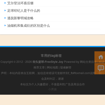
艾尔登法环盾后缀
足球经纪人是干什么的
逃脱新黎明城攻略
油烟机和集成灶的区别是什么
常用的tag标签
Copyright © 2012 - 2026
街头篮球-FreeStyle Joy
Powered by
网站分类目录
|
精选
推荐文章
|
网站地图
|
疑难解答
声明：本站内容来自互联网，如信息有错误可发邮件到f_fb#foxmail.com说明，我们
会及时纠正，谢谢
本站仅为个人兴趣爱好，不接盈利性广告及商业合作
小男孩