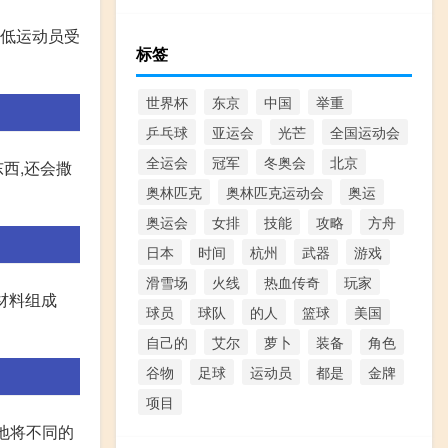
降低运动员受
标签
世界杯
东京
中国
举重
乒乓球
亚运会
光芒
全国运动会
全运会
冠军
冬奥会
北京
西,还会撒
奥林匹克
奥林匹克运动会
奥运
奥运会
女排
技能
攻略
方舟
日本
时间
杭州
武器
游戏
滑雪场
火线
热血传奇
玩家
材料组成
球员
球队
的人
篮球
美国
自己的
艾尔
萝卜
装备
角色
谷物
足球
运动员
都是
金牌
项目
为地将不同的