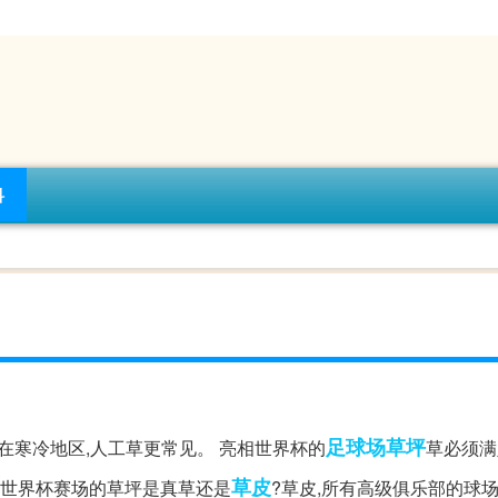
科
足球场
草坪
在寒冷地区,人工草更常见。 亮相世界杯的
草必须满
草皮
。世界杯赛场的草坪是真草还是
?草皮,所有高级俱乐部的球