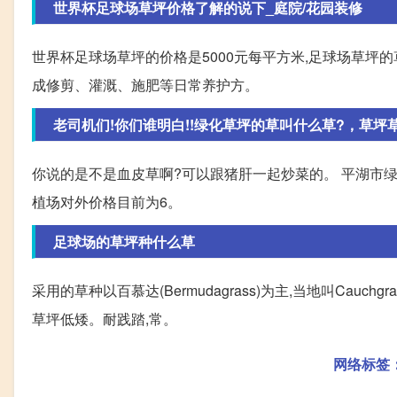
世界杯足球场草坪价格了解的说下_庭院/花园装修
世界杯足球场草坪的价格是5000元每平方米,足球场草坪
成修剪、灌溉、施肥等日常养护方。
老司机们!你们谁明白!!绿化草坪的草叫什么草?，草坪
你说的是不是血皮草啊?可以跟猪肝一起炒菜的。 平湖市
植场对外价格目前为6。
足球场的草坪种什么草
采用的草种以百慕达(Bermudagrass)为主,当地叫Cau
草坪低矮。耐践踏,常。
网络标签