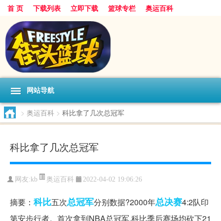
首 页
下载列表
立即下载
篮球专栏
奥运百科
网站导航
>
奥运百科
>
科比拿了几次总冠军
科比拿了几次总冠军
奥运百科
网友:kb
2022-04-02 19:06:26
科比
总冠军
总决赛
摘要：
五次
分别数据?2000年
4:2队印
第安步行者。首次拿到NBA总冠军,科比季后赛场均砍下21