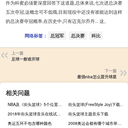
作为科蜜必须要深度回答下这道题,总体来说,七次进总决赛
五次夺冠,这概念可不低哦,目前现役中还没有谁能达到这样
的总决赛夺冠概率,在历史中,只有迈克尔乔丹... 这。
网络标签：
总冠军
总决赛
科比
上一篇
足球一般谁开球
下一篇
最强nba怎么晋升球星
相关问题
NBA及《街头篮球》5个位置的详细介绍
街头篮球(FreeStyle Joy)下载(电脑、安卓和IOS所有版本)
2018年街头篮球音乐在线试听及下载
街头篮球主题音乐下载
奥运五环不包含哪种颜色
2008奥运会都有哪个城市举办了