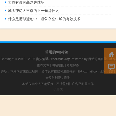
太原有没有高尔夫球场
城头变幻大王旗的上一句是什么
什么是足球运动中一项争夺空中球的有效技术
常用的tag标签
Copyright © 2012 - 2026
街头篮球-FreeStyle Joy
Powered by
网站分类目录
|
精选
推荐文章
|
网站地图
|
疑难解答
声明：本站内容来自互联网，如信息有错误可发邮件到f_fb#foxmail.com说明，我们
会及时纠正，谢谢
本站仅为个人兴趣爱好，不接盈利性广告及商业合作
小男孩