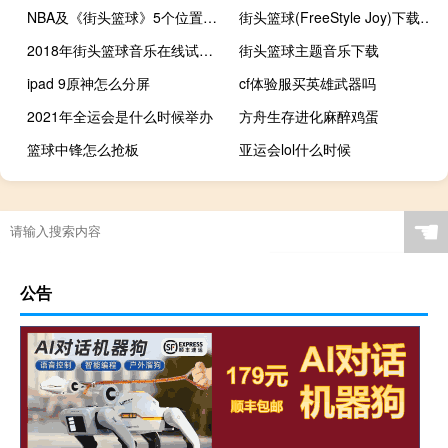
NBA及《街头篮球》5个位置的详细介绍
街头篮球(FreeStyle Joy)下载(电脑、安卓和IOS所有版本)
2018年街头篮球音乐在线试听及下载
街头篮球主题音乐下载
ipad 9原神怎么分屏
cf体验服买英雄武器吗
2021年全运会是什么时候举办
方舟生存进化麻醉鸡蛋
篮球中锋怎么抢板
亚运会lol什么时候
4399游戏青蛙口红
竞走10公里2级多长时间
板球为什么是英国的国球
原神怎么大招打断队友
☚
公告