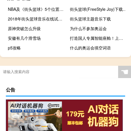
NBA及《街头篮球》5个位置的详细介绍
街头篮球(FreeStyle Joy)下载(电脑、安卓和IOS所有版本)
2018年街头篮球音乐在线试听及下载
街头篮球主题音乐下载
原神突破怎么升级
为什么不参加奥运会
安徽有几个滑雪场
打造国人专属智能座舱！上汽通用汽车成立软件及数字化中心
p5攻略
什么的奥运会填空词语
第一届奥运会在什么举办
东京奥运会女排输了还有机会夺冠吗
艾尔登法环王城禁域在哪里
河北专升本新政策
☚
公告