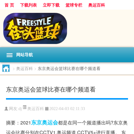
首 页
下载列表
立即下载
篮球专栏
奥运百科
网站导航
>
奥运百科
>
东京奥运会篮球比赛在哪个频道看
东京奥运会篮球比赛在哪个频道看
奥运百科
网友:dj
2022-04-03 02:11:33
东京
奥运会
摘要：2021
都是在同一个频道播出吗?东京奥
运会比赛分别在CCTV1,奥运频道,CCTV5+进行直播。 东