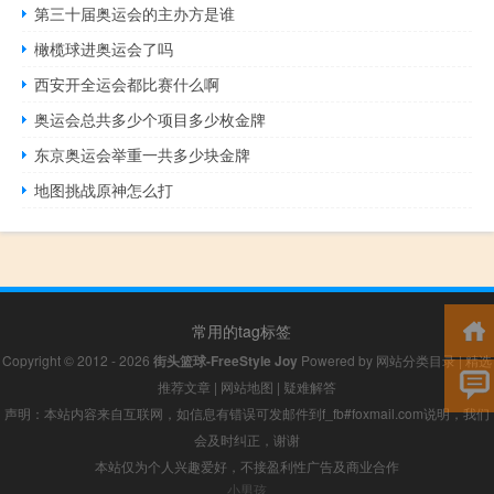
第三十届奥运会的主办方是谁
橄榄球进奥运会了吗
西安开全运会都比赛什么啊
奥运会总共多少个项目多少枚金牌
东京奥运会举重一共多少块金牌
地图挑战原神怎么打
常用的tag标签
Copyright © 2012 - 2026
街头篮球-FreeStyle Joy
Powered by
网站分类目录
|
精选
推荐文章
|
网站地图
|
疑难解答
声明：本站内容来自互联网，如信息有错误可发邮件到f_fb#foxmail.com说明，我们
会及时纠正，谢谢
本站仅为个人兴趣爱好，不接盈利性广告及商业合作
小男孩