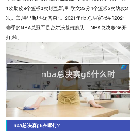
1次助攻8个篮板3次封盖,凯里-欧文23分4个篮板3次助攻2
次封盖,特里斯坦-汤普森1。2021年nbl总决赛冠军?2021
赛季的NBA总冠军是密尔沃基雄鹿队。 NBA总决赛G6开
打,雄。
nba总决赛g6在哪打?