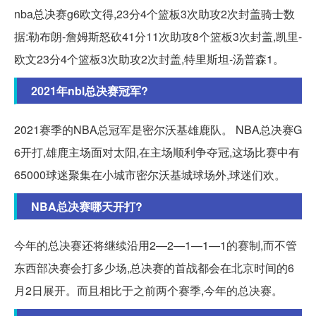
nba总决赛g6欧文得,23分4个篮板3次助攻2次封盖骑士数
据:勒布朗-詹姆斯怒砍41分11次助攻8个篮板3次封盖,凯里-
欧文23分4个篮板3次助攻2次封盖,特里斯坦-汤普森1。
2021年nbl总决赛冠军?
2021赛季的NBA总冠军是密尔沃基雄鹿队。 NBA总决赛G
6开打,雄鹿主场面对太阳,在主场顺利争夺冠,这场比赛中有
65000球迷聚集在小城市密尔沃基城球场外,球迷们欢。
NBA总决赛哪天开打?
今年的总决赛还将继续沿用2—2—1—1—1的赛制,而不管
东西部决赛会打多少场,总决赛的首战都会在北京时间的6
月2日展开。而且相比于之前两个赛季,今年的总决赛。