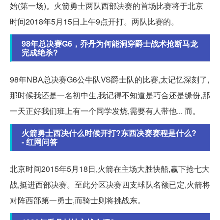
始(第一场)。火箭勇士两队西部决赛的首场比赛将于北京
时间2018年5月15日上午9点开打。两队比赛的。
98年总决赛G6，乔丹为何能洞穿爵士战术抢断马龙
完成绝杀?
98年NBA总决赛G6公牛队VS爵士队的比赛,太记忆深刻了,
那时候我还是一名初中生,我记得不知道是巧合还是缘份,那
一天正好我们班上有一个同学发烧,需要有人带他... 而。
火箭勇士西决什么时候开打?东西决赛赛程是什么?
- 红网问答
北京时间2015年5月18日,火箭在主场大胜快船,赢下抢七大
战,挺进西部决赛。至此分区决赛四支球队名额已定,火箭将
对阵西部第一勇士,而骑士则将挑战东。