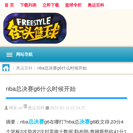
首 页
下载列表
立即下载
篮球专栏
奥运百科
网站导航
>
奥运百科
>
nba总决赛g6什么时候开始
nba总决赛g6什么时候开始
奥运百科
网友:nb
2022-02-11 22:54:25
总决赛
决赛
摘要：nba
g6在哪打?nba总
g6欧文得,23分4
个篮板3次助攻2次封盖骑士数据:勒布朗-詹姆斯怒砍41分1