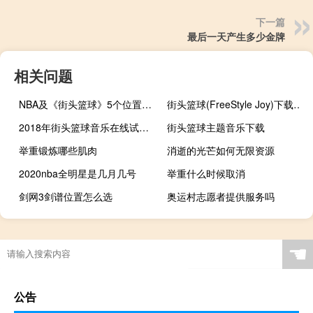
下一篇
最后一天产生多少金牌
相关问题
NBA及《街头篮球》5个位置的详细介绍
街头篮球(FreeStyle Joy)下载(电脑、安卓和IOS所有版本)
2018年街头篮球音乐在线试听及下载
街头篮球主题音乐下载
举重锻炼哪些肌肉
消逝的光芒如何无限资源
2020nba全明星是几月几号
举重什么时候取消
剑网3剑谱位置怎么选
奥运村志愿者提供服务吗
原神卡bug遁地怎么办
“新条复欲无开封”的出处是哪里
星际争霸二怎么选位置攻击
足球怎么算充好气
☚
公告