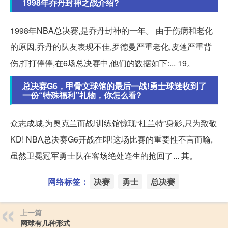
1998年乔丹封神之战介绍?
1998年NBA总决赛,是乔丹封神的一年。 由于伤病和老化
的原因,乔丹的队友表现不佳,罗德曼严重老化,皮蓬严重背
伤,打打停停,在6场总决赛中,他们的数据如下:... 19。
总决赛G6，甲骨文球馆的最后一战!勇士球迷收到了
一份“特殊福利”礼物，你怎么看?
众志成城,为奥克兰而战!训练馆惊现“杜兰特”身影,只为致敬
KD! NBA总决赛G6开战在即!这场比赛的重要性不言而喻,
虽然卫冕冠军勇士队在客场绝处逢生的抢回了... 其。
网络标签：
决赛
勇士
总决赛
上一篇
网球有几种形式