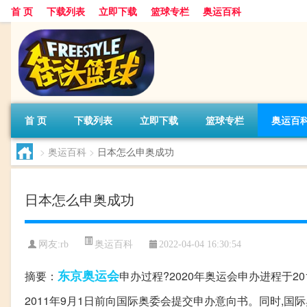
首 页
下载列表
立即下载
篮球专栏
奥运百科
首 页
下载列表
立即下载
篮球专栏
奥运百
>
奥运百科
>
日本怎么申奥成功
日本怎么申奥成功
奥运百科
网友:rb
2022-04-04 16:30:54
东京
奥运会
摘要：
申办过程?2020年奥运会申办进程于2
2011年9月1日前向国际奥委会提交申办意向书。同时,国