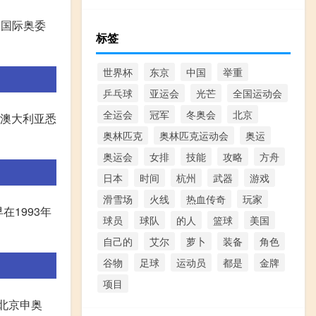
向国际奥委
标签
世界杯
东京
中国
举重
乒乓球
亚运会
光芒
全国运动会
全运会
冠军
冬奥会
北京
,澳大利亚悉
奥林匹克
奥林匹克运动会
奥运
奥运会
女排
技能
攻略
方舟
日本
时间
杭州
武器
游戏
滑雪场
火线
热血传奇
玩家
在1993年
球员
球队
的人
篮球
美国
自己的
艾尔
萝卜
装备
角色
谷物
足球
运动员
都是
金牌
项目
. 北京申奥