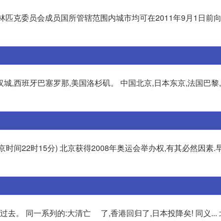
际奥林匹克委员会成员国所管辖范围内城市均可在2011年9月1日前
汉城,西班牙巴塞罗那,美国洛杉矶。 中国北京,日本东京,法国巴黎
京时间22时15分) 北京获得2008年奥运会举办权,有其必然因素.早
的:大清亡‌‌ ‌ ‌‌‌ ‌ ‌‌ ‌了,香港回归了,日本投降矣! 同义..