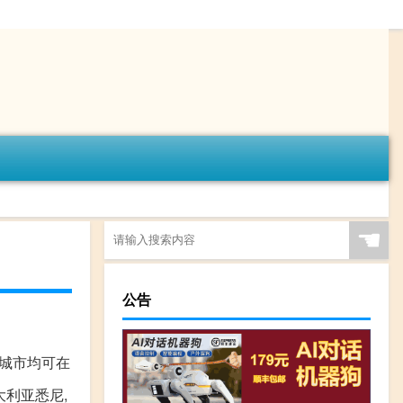
☚
公告
内城市均可在
大利亚悉尼,