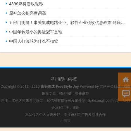
4399麻将游戏昵称
原神怎么把亮度调高
五部门明确！事关集成电路企业、软件企业税收优惠政策 到底什么情况呢
中国年龄最小的奥运冠军是谁
中国人打篮球为什么不扣篮
常用的tag标签
Copyright © 2012 - 2026
街头篮球-FreeStyle Joy
Powered by
网站分类目录
|
精选
推荐文章
|
网站地图
|
疑难解答
声明：本站内容来自互联网，如信息有错误可发邮件到f_fb#foxmail.com说明，我们
会及时纠正，谢谢
本站仅为个人兴趣爱好，不接盈利性广告及商业合作
小男孩