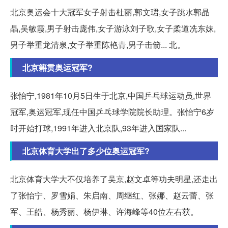
北京奥运会十大冠军女子射击杜丽,郭文珺,女子跳水郭晶
晶,吴敏霞,男子射击庞伟,女子游泳刘子歌,女子柔道冼东妹,
男子举重龙清泉,女子举重陈艳青,男子击箭... 北。
北京籍贯奥运冠军?
张怡宁,1981年10月5日生于北京,中国乒乓球运动员,世界
冠军,奥运冠军,现任中国乒乓球学院院长助理。张怡宁6岁
时开始打球,1991年进入北京队,93年进入国家队...
北京体育大学出了多少位奥运冠军?
北京体育大学大不仅培养了吴京,赵文卓等功夫明星,还走出
了张怡宁、罗雪娟、朱启南、周继红、张娜、赵云蕾、张
军、王皓、杨秀丽、杨伊琳、许海峰等40位左右获。