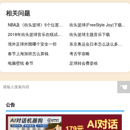
相关问题
NBA及《街头篮球》5个位置的详细介绍
街头篮球(FreeStyle Joy)下载(电脑、安卓和IOS所有版本)
2018年街头篮球音乐在线试听及下载
街头篮球主题音乐下载
境外足球外围哪个安全一些
东京奥运会日本怎么这么多金牌
春节上海加班怎么算钱
考古学攻略
电脑壁纸 春节
足球转会费是啥
拜年事初几
福清哪里有篮球场打球
最终幻想三手机下载教程
保卫萝卜1怎么账号登录
☚
公告