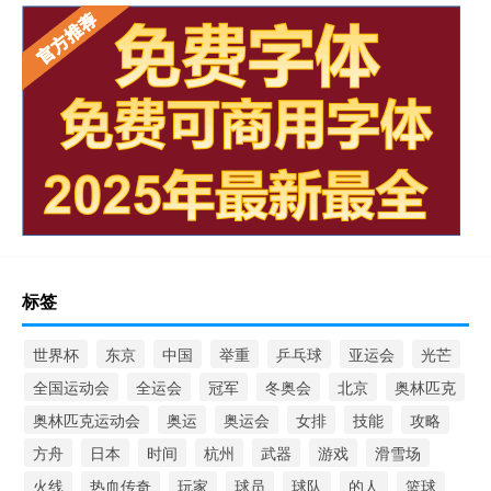
标签
世界杯
东京
中国
举重
乒乓球
亚运会
光芒
全国运动会
全运会
冠军
冬奥会
北京
奥林匹克
奥林匹克运动会
奥运
奥运会
女排
技能
攻略
方舟
日本
时间
杭州
武器
游戏
滑雪场
火线
热血传奇
玩家
球员
球队
的人
篮球