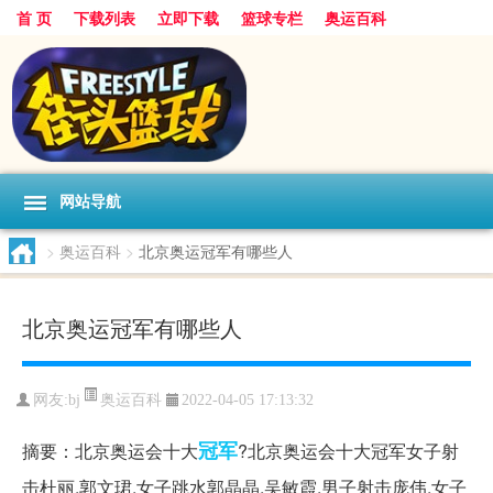
首 页
下载列表
立即下载
篮球专栏
奥运百科
网站导航
>
奥运百科
>
北京奥运冠军有哪些人
北京奥运冠军有哪些人
奥运百科
网友:bj
2022-04-05 17:13:32
冠军
摘要：北京奥运会十大
?北京奥运会十大冠军女子射
击杜丽,郭文珺,女子跳水郭晶晶,吴敏霞,男子射击庞伟,女子