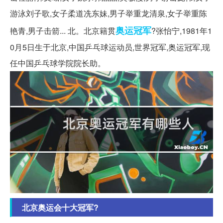
游泳刘子歌,女子柔道冼东妹,男子举重龙清泉,女子举重陈
奥运冠军
艳青,男子击箭... 北。北京籍贯
?张怡宁,1981年1
0月5日生于北京,中国乒乓球运动员,世界冠军,奥运冠军,现
任中国乒乓球学院院长助。
北京奥运会十大冠军?