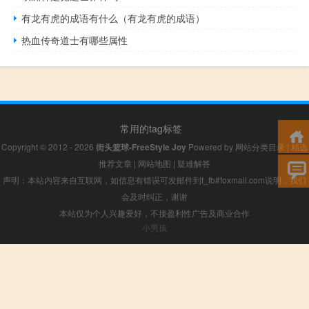
有龙有虎的成语有什么（有龙有虎的成语）
热血传奇道士有哪些属性
常用的tag标签
Copyright © 2012 - 2026
街头篮球-FreeStyle Joy
Powered by
网站分类目录
|
精选
推荐文章
|
网站地图
|
疑难解答
声明：本站内容来自互联网，如信息有错误可发邮件到f_fb#foxmail.com说明，我们
会及时纠正，谢谢
本站仅为个人兴趣爱好，不接盈利性广告及商业合作
小男孩