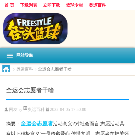
首 页
下载列表
立即下载
篮球专栏
奥运百科
网站导航
>
奥运百科
>
全运会志愿者干啥
全运会志愿者干啥
奥运百科
网友:ry
2022-04-05 17:50:00
全运会
志愿者
摘要：
活动意义?对社会而言,志愿活动具
有以下积极意义:一是传递爱心,传播文明。志愿者在把关怀