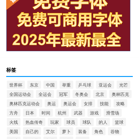
标签
世界杯
东京
中国
举重
乒乓球
亚运会
光芒
全国运动会
全运会
冠军
冬奥会
北京
奥林匹克
奥林匹克运动会
奥运
奥运会
女排
技能
攻略
方舟
日本
时间
杭州
武器
游戏
滑雪场
火线
热血传奇
玩家
球员
球队
的人
篮球
美国
自己的
艾尔
萝卜
装备
角色
谷物