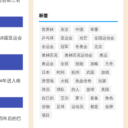
标签
世界杯
东京
中国
举重
第8届亚运会
乒乓球
亚运会
光芒
全国运动会
全运会
冠军
冬奥会
北京
奥林匹克
奥林匹克运动会
奥运
奥运会
女排
技能
攻略
方舟
日本
时间
杭州
武器
游戏
84年进入南
滑雪场
火线
热血传奇
玩家
球员
球队
的人
篮球
美国
自己的
艾尔
萝卜
装备
角色
谷物
足球
运动员
都是
金牌
项目
。四年后的巴