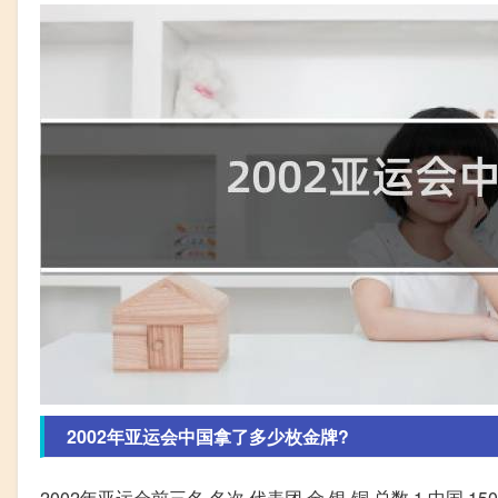
2002年亚运会中国拿了多少枚金牌?
2002年亚运会前三名 名次 代表团 金 银 铜 总数 1 中国 150 84 7