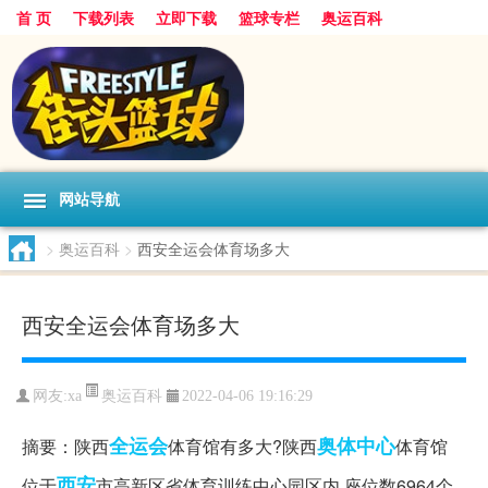
首 页
下载列表
立即下载
篮球专栏
奥运百科
网站导航
>
奥运百科
>
西安全运会体育场多大
西安全运会体育场多大
奥运百科
网友:xa
2022-04-06 19:16:29
全运会
奥体中心
摘要：陕西
体育馆有多大?陕西
体育馆
西安
位于
市高新区省体育训练中心园区内,座位数6964个,