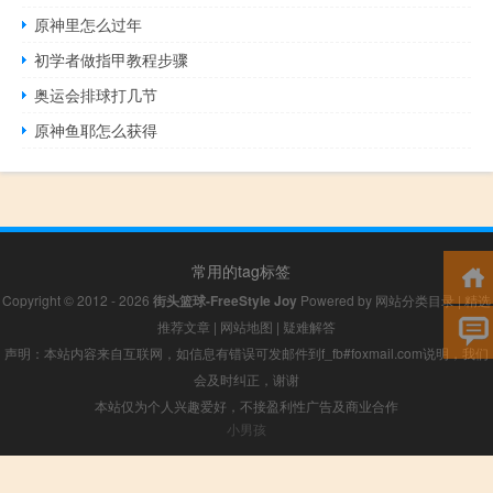
原神里怎么过年
初学者做指甲教程步骤
奥运会排球打几节
原神鱼耶怎么获得
常用的tag标签
Copyright © 2012 - 2026
街头篮球-FreeStyle Joy
Powered by
网站分类目录
|
精选
推荐文章
|
网站地图
|
疑难解答
声明：本站内容来自互联网，如信息有错误可发邮件到f_fb#foxmail.com说明，我们
会及时纠正，谢谢
本站仅为个人兴趣爱好，不接盈利性广告及商业合作
小男孩