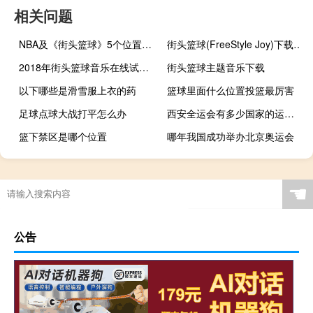
相关问题
NBA及《街头篮球》5个位置的详细介绍
街头篮球(FreeStyle Joy)下载(电脑、安卓和IOS所有版本)
2018年街头篮球音乐在线试听及下载
街头篮球主题音乐下载
以下哪些是滑雪服上衣的药
篮球里面什么位置投篮最厉害
足球点球大战打平怎么办
西安全运会有多少国家的运动员
篮下禁区是哪个位置
哪年我国成功举办北京奥运会
快过年了怎么拒绝酒精
艾尔登法环怎么减少蓝消耗
奥运会足球冠军算几块金牌
奥运会的拼音怎么打
☚
公告