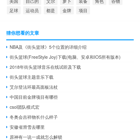
美国
自己的
艾尔
萝卜
装备
角色
谷物
足球
运动员
都是
金牌
项目
猜你想看的文章
NBA及《街头篮球》5个位置的详细介绍
街头篮球(FreeStyle Joy)下载(电脑、安卓和IOS所有版本)
2018年街头篮球音乐在线试听及下载
街头篮球主题音乐下载
艾尔登法环最高面板法杖
中国目前金牌项目有哪些
csol团队模式宏
冬奥会吉祥物长什么样子
安徽省滑雪去哪里
原神有一说一成就怎么解锁