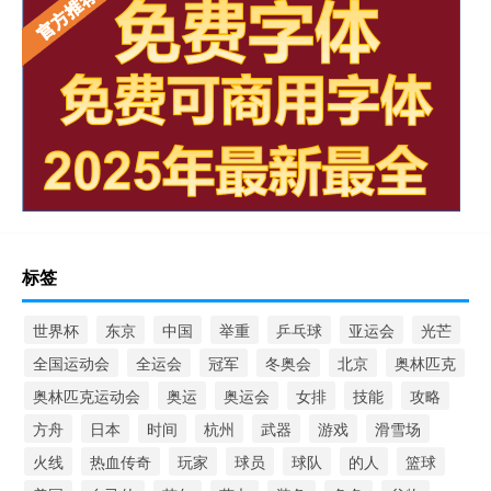
标签
世界杯
东京
中国
举重
乒乓球
亚运会
光芒
全国运动会
全运会
冠军
冬奥会
北京
奥林匹克
奥林匹克运动会
奥运
奥运会
女排
技能
攻略
方舟
日本
时间
杭州
武器
游戏
滑雪场
火线
热血传奇
玩家
球员
球队
的人
篮球