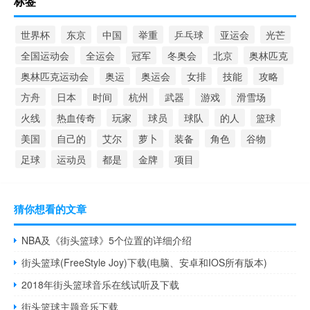
标签
世界杯
东京
中国
举重
乒乓球
亚运会
光芒
全国运动会
全运会
冠军
冬奥会
北京
奥林匹克
奥林匹克运动会
奥运
奥运会
女排
技能
攻略
方舟
日本
时间
杭州
武器
游戏
滑雪场
火线
热血传奇
玩家
球员
球队
的人
篮球
美国
自己的
艾尔
萝卜
装备
角色
谷物
足球
运动员
都是
金牌
项目
猜你想看的文章
NBA及《街头篮球》5个位置的详细介绍
街头篮球(FreeStyle Joy)下载(电脑、安卓和IOS所有版本)
2018年街头篮球音乐在线试听及下载
街头篮球主题音乐下载