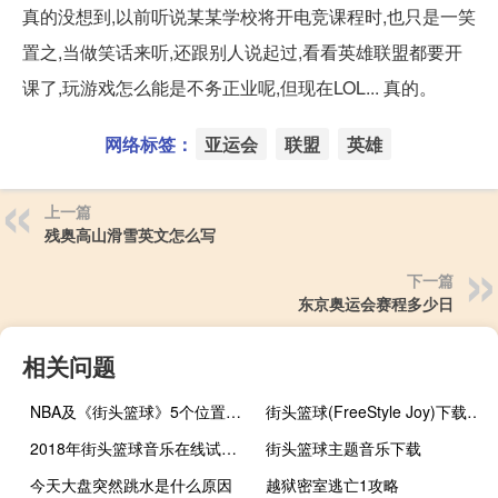
真的没想到,以前听说某某学校将开电竞课程时,也只是一笑
置之,当做笑话来听,还跟别人说起过,看看英雄联盟都要开
课了,玩游戏怎么能是不务正业呢,但现在LOL... 真的。
网络标签：
亚运会
联盟
英雄
上一篇
残奥高山滑雪英文怎么写
下一篇
东京奥运会赛程多少日
相关问题
NBA及《街头篮球》5个位置的详细介绍
街头篮球(FreeStyle Joy)下载(电脑、安卓和IOS所有版本)
2018年街头篮球音乐在线试听及下载
街头篮球主题音乐下载
今天大盘突然跳水是什么原因
越狱密室逃亡1攻略