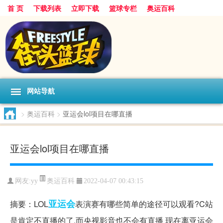
首 页
下载列表
立即下载
篮球专栏
奥运百科
网站导航
>
奥运百科
>
亚运会lol项目在哪直播
亚运会lol项目在哪直播
奥运百科
网友:yy
2022-04-07 00:43:15
亚运会
摘要：LOL
表演赛有哪些简单的途径可以观看?C站
是肯定不直播的了,而央视影音也不会有直播 现在离亚运会