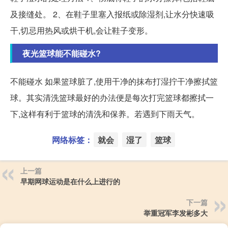
及接缝处。 2、在鞋子里塞入报纸或除湿剂,让水分快速吸
干,切忌用热风或烘干机,会让鞋子变形。
夜光篮球能不能碰水?
不能碰水 如果篮球脏了,使用干净的抹布打湿拧干净擦拭篮
球。其实清洗篮球最好的办法便是每次打完篮球都擦拭一
下,这样有利于篮球的清洗和保养。若遇到下雨天气。
网络标签：
就会
湿了
篮球
上一篇
早期网球运动是在什么上进行的
下一篇
举重冠军李发彬多大