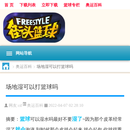
首 页
下载列表
立即下载
篮球专栏
奥运百科
网站导航
>
奥运百科
>
场地湿可以打篮球吗
场地湿可以打篮球吗
奥运百科
网友:cd
2022-04-07 02:28:10
篮球
湿了
摘要：
可以湿水吗最好不要
~因为那个皮革经常
就会
湿了
泡涨,到时候那个皮就会起来,就会起包,你就得重