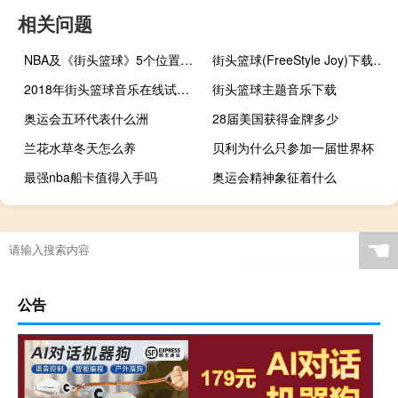
相关问题
NBA及《街头篮球》5个位置的详细介绍
街头篮球(FreeStyle Joy)下载(电脑、安卓和IOS所有版本)
2018年街头篮球音乐在线试听及下载
街头篮球主题音乐下载
奥运会五环代表什么洲
28届美国获得金牌多少
兰花水草冬天怎么养
贝利为什么只参加一届世界杯
最强nba船卡值得入手吗
奥运会精神象征着什么
用小篮筐练投篮怎样
地下城堡2遗迹5层怎么打
少儿篮球培训机构赚钱吗
奥运五环背景用什么颜色好
☚
公告