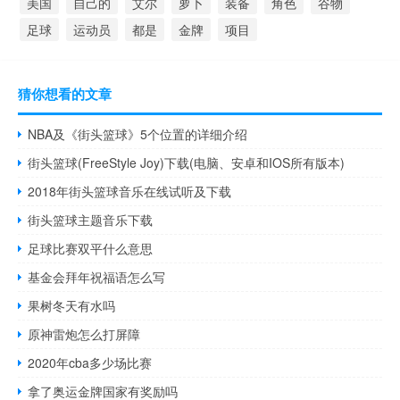
美国
自己的
艾尔
萝卜
装备
角色
谷物
足球
运动员
都是
金牌
项目
猜你想看的文章
NBA及《街头篮球》5个位置的详细介绍
街头篮球(FreeStyle Joy)下载(电脑、安卓和IOS所有版本)
2018年街头篮球音乐在线试听及下载
街头篮球主题音乐下载
足球比赛双平什么意思
基金会拜年祝福语怎么写
果树冬天有水吗
原神雷炮怎么打屏障
2020年cba多少场比赛
拿了奥运金牌国家有奖励吗