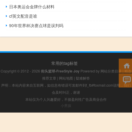
日本奥运会金牌什么材料
cf英文配音是谁
90年世界杯决赛点球是误判吗
常用的tag标签
Copyright © 2012 - 2026
街头篮球-FreeStyle Joy
Powered by
网站分类目录
|
精选
推荐文章
|
网站地图
|
疑难解答
声明：本站内容来自互联网，如信息有错误可发邮件到f_fb#foxmail.com说明，我们
会及时纠正，谢谢
本站仅为个人兴趣爱好，不接盈利性广告及商业合作
小男孩