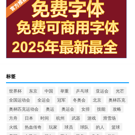
标签
世界杯
东京
中国
举重
乒乓球
亚运会
光芒
全国运动会
全运会
冠军
冬奥会
北京
奥林匹克
奥林匹克运动会
奥运
奥运会
女排
技能
攻略
方舟
日本
时间
杭州
武器
游戏
滑雪场
火线
热血传奇
玩家
球员
球队
的人
篮球