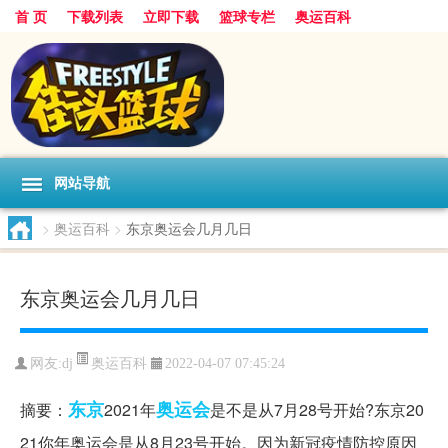
首 页
下载列表
立即下载
篮球专栏
奥运百科
网站导航
>
奥运百科
>
东京奥运会几月几日
东京奥运会几月几日
奥运百科
网友:dj
2022-04-07 07:45:24
东京
奥运会
摘要：
2021年
是不是从7月28号开始?东京20
21你年奥运会是从8月23号开始。因为新冠疫情防控原因