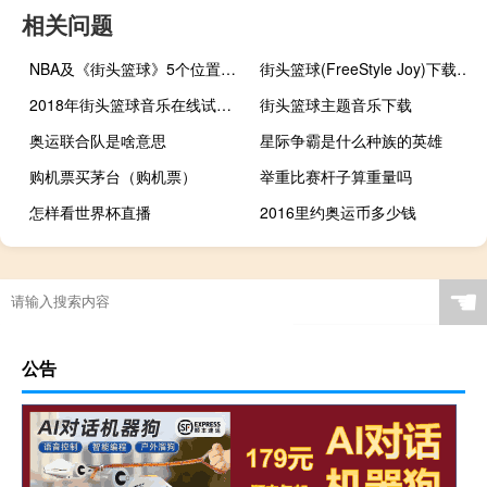
相关问题
NBA及《街头篮球》5个位置的详细介绍
街头篮球(FreeStyle Joy)下载(电脑、安卓和IOS所有版本)
2018年街头篮球音乐在线试听及下载
街头篮球主题音乐下载
奥运联合队是啥意思
星际争霸是什么种族的英雄
购机票买茅台（购机票）
举重比赛杆子算重量吗
怎样看世界杯直播
2016里约奥运币多少钱
中国足球进12强能进世界杯么
跑跑卡丁车黑妞怎么跳
元宵图片介绍
2022亚运会在杭州哪里举办富阳
☚
公告