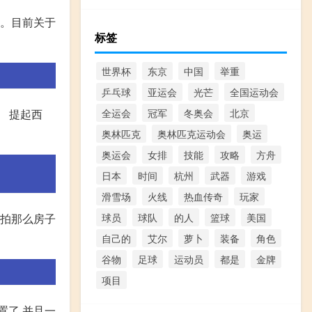
策。目前关于
标签
世界杯
东京
中国
举重
乒乓球
亚运会
光芒
全国运动会
。 提起西
全运会
冠军
冬奥会
北京
奥林匹克
奥林匹克运动会
奥运
奥运会
女排
技能
攻略
方舟
日本
时间
杭州
武器
游戏
滑雪场
火线
热血传奇
玩家
竞拍那么房子
球员
球队
的人
篮球
美国
自己的
艾尔
萝卜
装备
角色
谷物
足球
运动员
都是
金牌
项目
置了,并且一