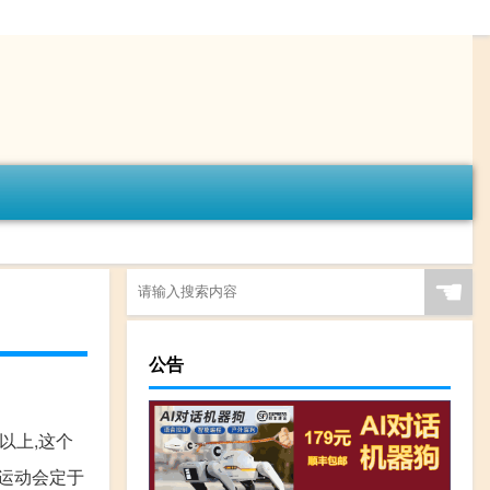
☚
公告
以上,这个
运动会定于