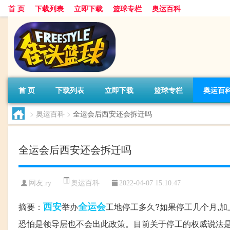
首 页
下载列表
立即下载
篮球专栏
奥运百科
首 页
下载列表
立即下载
篮球专栏
奥运百
>
奥运百科
>
全运会后西安还会拆迁吗
全运会后西安还会拆迁吗
奥运百科
网友:ry
2022-04-07 15:10:47
西安
全运会
摘要：
举办
工地停工多久?如果停工几个月,
恐怕是领导层也不会出此政策。目前关于停工的权威说法