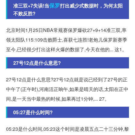
保罗
准三双+7失误!当
打出威少式数据时，为何太阳
不败反胜?
北京时间1月25日NBA常规赛保罗爆砍27+9+14准三双,率
领太阳队115:109击败爵士,喜获七连胜!老炮儿保罗新赛季
至今,已经很少打出这样火爆的数据了,今天在他的... 这1。
27号12点是什么意思?
27号12点是什么意思?27号12点就是说已经到了27号的正
中午了(正午时),河南活正晌午,如果是晴天的话,太阳在正中
间,是一天当中最热的时候,如果再过1分钟,... 27。
05:27是什么时间?
05:23是什么时间,05:23这个时间是凌晨五点二十三分钟,黎