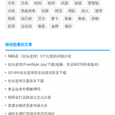
方舟
日本
时间
杭州
武器
游戏
滑雪场
火线
热血传奇
玩家
球员
球队
的人
篮球
美国
自己的
艾尔
萝卜
装备
角色
谷物
足球
运动员
都是
金牌
项目
猜你想看的文章
NBA及《街头篮球》5个位置的详细介绍
街头篮球(FreeStyle Joy)下载(电脑、安卓和IOS所有版本)
2018年街头篮球音乐在线试听及下载
街头篮球主题音乐下载
奥运会有外围赌博吗
程咬金打边路赵云怎么出装
星露谷物语觅食等级大全
感统失调打篮球还是羽毛球好