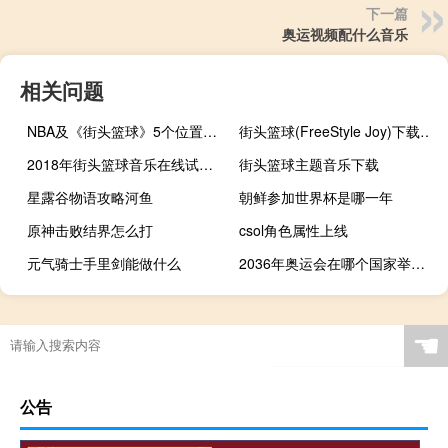
下一篇
奥运视频配什么音乐
相关问题
NBA及《街头篮球》5个位置的详细介绍
街头篮球(FreeStyle Joy)下载(电脑、安卓和IOS所有版本)
2018年街头篮球音乐在线试听及下载
街头篮球主题音乐下载
星露谷物语攻略河鱼
朝鲜参加世界杯是哪一年
原神击败结界怎么打
csol角色属性上线
元气骑士手里剑能做什么
2036年奥运会在哪个国家举行的
原神队伍怎么排序
地下城堡2怎么加队伍属性
多大年纪能骑车上班
门禁卡复制到手机（手机复制卡）
☚
公告