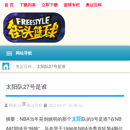
首 页
下载列表
立即下载
篮球专栏
奥运百科
网站导航
>
奥运百科
>
太阳队27号是谁
太阳队27号是谁
奥运百科
网友:ty
2022-04-07 16:08:52
太阳
摘要：NBA当年晃倒姚明的那个
队的3号是谁?在NB
A时期绰号“独狼”。马布里于1996年NBA选秀首轮第4顺位