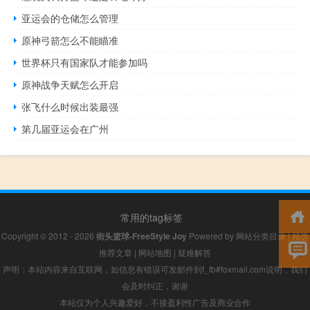
亚运会的仓储怎么管理
原神弓箭怎么不能瞄准
世界杯只有国家队才能参加吗
原神战争天赋怎么开启
张飞什么时候出装最强
第几届亚运会在广州
常用的tag标签
Copyright © 2012 - 2026
街头篮球-FreeStyle Joy
Powered by
网站分类目录
|
精选
推荐文章
|
网站地图
|
疑难解答
声明：本站内容来自互联网，如信息有错误可发邮件到f_fb#foxmail.com说明，我们
会及时纠正，谢谢
本站仅为个人兴趣爱好，不接盈利性广告及商业合作