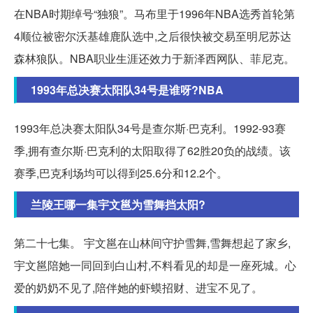
在NBA时期绰号“独狼”。马布里于1996年NBA选秀首轮第
4顺位被密尔沃基雄鹿队选中,之后很快被交易至明尼苏达
森林狼队。NBA职业生涯还效力于新泽西网队、菲尼克。
1993年总决赛太阳队34号是谁呀?NBA
1993年总决赛太阳队34号是查尔斯·巴克利。1992-93赛
季,拥有查尔斯·巴克利的太阳取得了62胜20负的战绩。该
赛季,巴克利场均可以得到25.6分和12.2个。
兰陵王哪一集宇文邕为雪舞挡太阳?
第二十七集。 宇文邕在山林间守护雪舞,雪舞想起了家乡,
宇文邕陪她一同回到白山村,不料看见的却是一座死城。心
爱的奶奶不见了,陪伴她的虾蟆招财、进宝不见了。