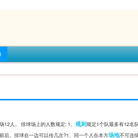
科
规则
12人。 排球场上的人数规定: 1、
规定1个队最多有12名
场地
衣前后。排球在一边可以传几次?1、同一个人在本方
不可连续