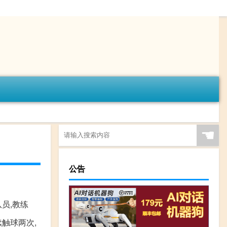
☚
公告
队员,教练
触球两次,