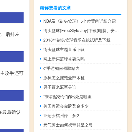
猜你想看的文章
NBA及《街头篮球》5个位置的详细介绍
街头篮球(FreeStyle Joy)下载(电脑、安卓和IOS所有版本)
位、后排左
2018年街头篮球音乐在线试听及下载
街头篮球主题音乐下载
网上新买篮球袜要洗吗
cf手游如何领取站力
的主攻手还可
原神怎么摧毁全部木桩
男子百米冠军是谁
“来者起敬兮”的出处是哪里
美国奥运会金牌奖金多少
在最后确认
亚运会杭州停工多久
元气骑士如何携带群星之弓