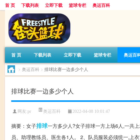
首 页
下载列表
立即下载
篮球专栏
奥运百科
首 页
下载列表
立即下载
篮球专栏
奥运百
>
奥运百科
>
排球比赛一边多少个人
排球比赛一边多少个人
奥运百科
网友:pr
2022-04-08 10:01:47
排球
摘要：女子
一方多少人?女子排球一方上场6人,一共上场
员、助理教练员、医生各1人。 2、队员服装必须统一,上