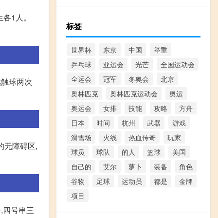
生各1人。
标签
世界杯
东京
中国
举重
乒乓球
亚运会
光芒
全国运动会
全运会
冠军
冬奥会
北京
续触球两次
奥林匹克
奥林匹克运动会
奥运
奥运会
女排
技能
攻略
方舟
日本
时间
杭州
武器
游戏
滑雪场
火线
热血传奇
玩家
的无障碍区,
球员
球队
的人
篮球
美国
自己的
艾尔
萝卜
装备
角色
谷物
足球
运动员
都是
金牌
项目
,四号串三