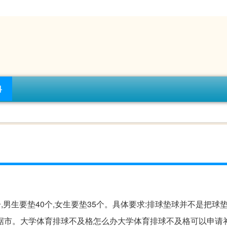
科
,男生要垫40个,女生要垫35个。具体要求:排球垫球并不是把球
。根据市。大学体育排球不及格怎么办大学体育排球不及格可以申请