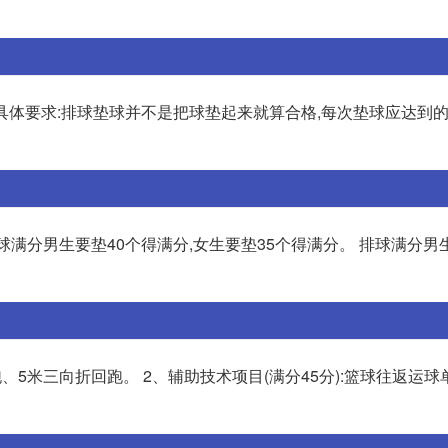
。具体要求:排球垫球并不是把球垫起来就算合格,每次垫球应达到的
球满分男生要垫40个得满分,女生要垫35个得满分。 排球满分男
0米跑、5米三向折回跑。 2、辅助技术项目(满分45分):篮球往返运