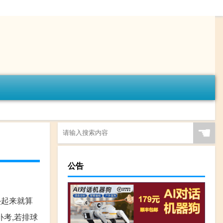
☚
公告
垫起来就算
补考,若排球