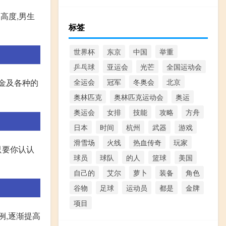
高度,男生
标签
世界杯
东京
中国
举重
乒乓球
亚运会
光芒
全国运动会
金及各种的
全运会
冠军
冬奥会
北京
奥林匹克
奥林匹克运动会
奥运
奥运会
女排
技能
攻略
方舟
日本
时间
杭州
武器
游戏
滑雪场
火线
热血传奇
玩家
只要你认认
球员
球队
的人
篮球
美国
自己的
艾尔
萝卜
装备
角色
谷物
足球
运动员
都是
金牌
项目
例,逐渐提高