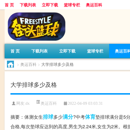
首 页
下载列表
立即下载
篮球专栏
奥运百科
首 页
下载列表
立即下载
篮球专栏
奥运百
>
奥运百科
>
大学排球多少及格
大学排球多少及格
奥运百科
网友:dx
2022-04-09 03:03:31
排球
满分
体育
摘要：体测女生
多少
?中考
垫排球满分是5分
合格,每次垫球应达到的高度,男生为2.24米,女生为2米