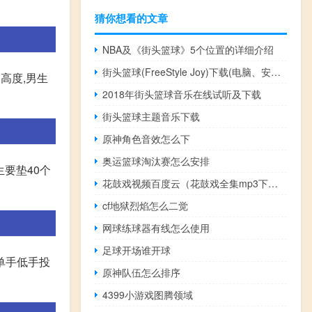
猜你想看的文章
NBA及《街头篮球》5个位置的详细介绍
街头篮球(FreeStyle Joy)下载(电脑、安卓和IOS所有版本)
高度,男生
2018年街头篮球音乐在线试听及下载
街头篮球主题音乐下载
原神角色音效怎么下
奥运篮球淘汰赛怎么安排
生要垫40个
花鼓戏视频百度云（花鼓戏全集mp3下载）
cf地狱烈焰怎么二觉
网球练球器有线怎么使用
足球开场谁开球
球单手低手投
原神队伍怎么排序
4399小游戏图腾领域