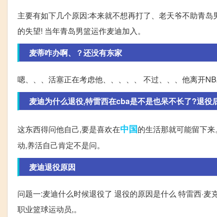
主要有如下几个原因:本来就不想再打了、老天爷不助青岛
的失望! 当年青岛男篮运作麦迪加入。
麦蒂咋办啊、？还没有东家
嗯、、、活塞正在考虑他、、、、、 不过、、、他离开NB
麦迪为什么退役,特雷西在cba是不是也呆不长了?退役后他
中国
这东西得问他自己,要是喜欢在
的生活那就可能留下来
动,养活自己肯定不是问。
麦迪退役原因
问题一:麦迪什么时候退役了 退役的原因是什么 特雷西·麦克格雷迪
职业篮球运动员,。