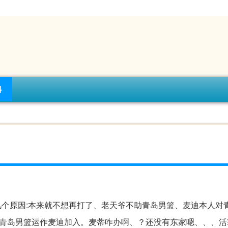
科
几个原因:本来就不想再打了、老天爷不助青岛男篮、麦迪本人对
当年青岛男篮运作麦迪加入。麦蒂咋办啊、？还没有东家嗯、、、