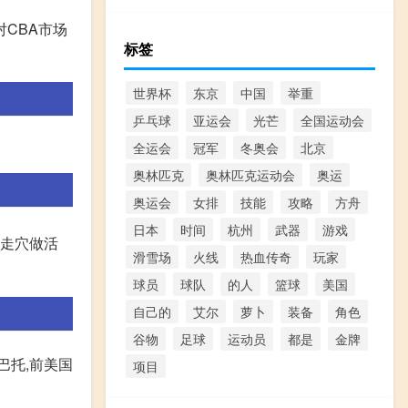
CBA市场
标签
世界杯
东京
中国
举重
乒乓球
亚运会
光芒
全国运动会
全运会
冠军
冬奥会
北京
奥林匹克
奥林匹克运动会
奥运
奥运会
女排
技能
攻略
方舟
日本
时间
杭州
武器
游戏
是走穴做活
滑雪场
火线
热血传奇
玩家
球员
球队
的人
篮球
美国
自己的
艾尔
萝卜
装备
角色
谷物
足球
运动员
都是
金牌
州巴托,前美国
项目