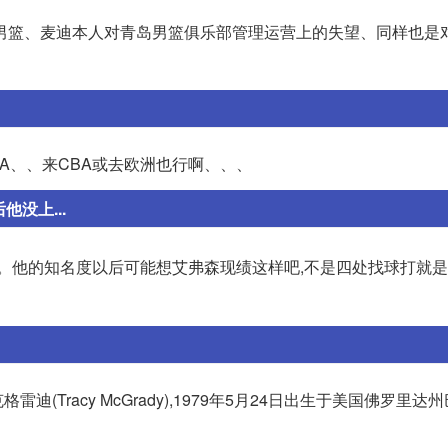
男篮、麦迪本人对青岛男篮俱乐部管理运营上的失望、同样也是对
A、、来CBA或去欧洲也行啊、、、
没上...
。他的知名度以后可能想艾弗森现绩这样吧,不是四处找球打就
(Tracy McGrady),1979年5月24日出生于美国佛罗里达