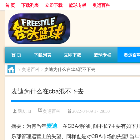
首 页
下载列表
立即下载
篮球专栏
奥运百科
首 页
下载列表
立即下载
篮球专栏
奥运百
>
奥运百科
>
麦迪为什么在cba混不下去
麦迪为什么在cba混不下去
奥运百科
网友:ld
2022-04-09 17:29:50
麦迪
摘要：为何当年
，在CBA待的时间不长?主要有如下
乐部管理运营上的失望、同样也是对CBA市场的失望! 