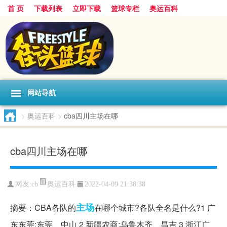
首 页
下载列表
立即下载
篮球专栏
奥运百科
网站导航
>
奥运百科
>
cba四川主场在哪
cba四川主场在哪
奥运百科
网友:cb
2022-04-09 21:38:38
主场
摘要：CBA各队的
在哪个城市?各队全名是什么?1 广
东东莞:东莞、中山 2 新疆农商:乌鲁木齐、昌吉 3 浙江广