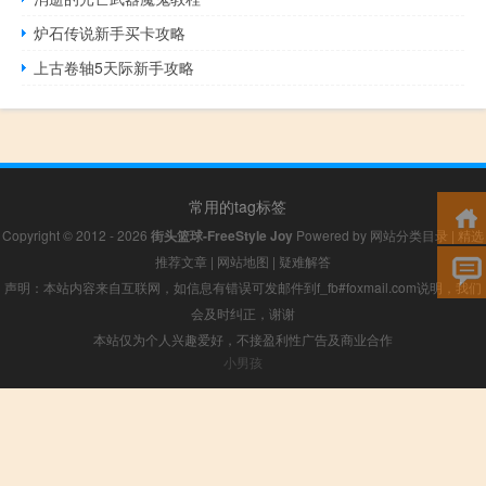
炉石传说新手买卡攻略
上古卷轴5天际新手攻略
常用的tag标签
Copyright © 2012 - 2026
街头篮球-FreeStyle Joy
Powered by
网站分类目录
|
精选
推荐文章
|
网站地图
|
疑难解答
声明：本站内容来自互联网，如信息有错误可发邮件到f_fb#foxmail.com说明，我们
会及时纠正，谢谢
本站仅为个人兴趣爱好，不接盈利性广告及商业合作
小男孩