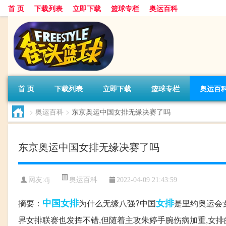
首 页
下载列表
立即下载
篮球专栏
奥运百科
首 页
下载列表
立即下载
篮球专栏
奥运百
>
奥运百科
>
东京奥运中国女排无缘决赛了吗
东京奥运中国女排无缘决赛了吗
奥运百科
网友:dj
2022-04-09 21:43:59
中国女排
女排
摘要：
为什么无缘八强?中国
是里约奥运会
界女排联赛也发挥不错,但随着主攻朱婷手腕伤病加重,女