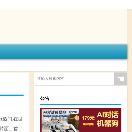
☚
公告
冠热门,在世
和片面。首