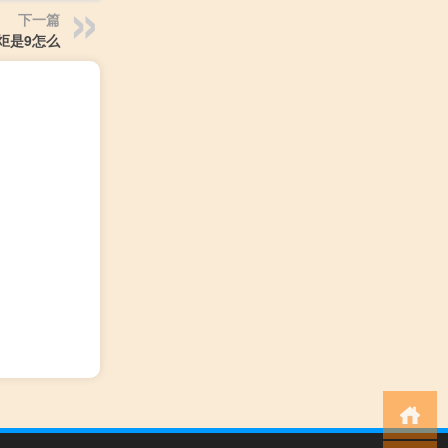
下一篇
炬是9怎么