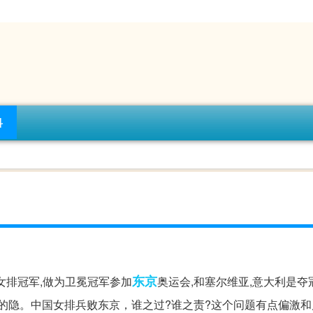
科
东京
女排冠军,做为卫冕冠军参加
奥运会,和塞尔维亚,意大利是夺
排的隐。中国女排兵败东京，谁之过?谁之责?这个问题有点偏激