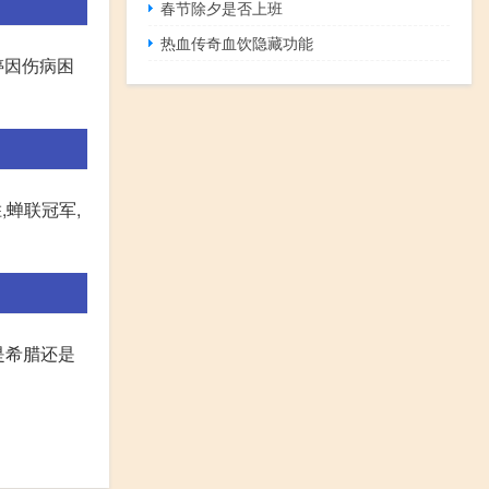
春节除夕是否上班
热血传奇血饮隐藏功能
婷因伤病困
,蝉联冠军,
是希腊还是