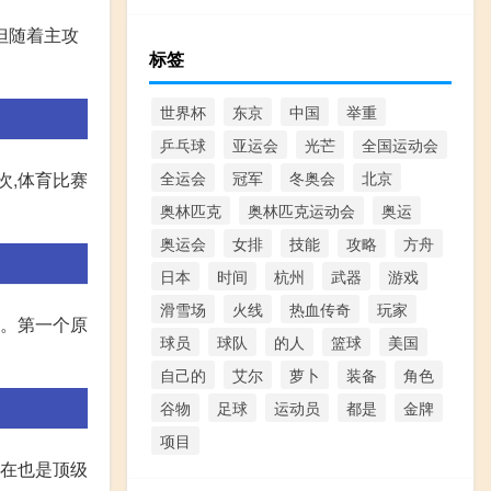
但随着主攻
标签
世界杯
东京
中国
举重
乒乓球
亚运会
光芒
全国运动会
次,体育比赛
全运会
冠军
冬奥会
北京
奥林匹克
奥林匹克运动会
奥运
奥运会
女排
技能
攻略
方舟
日本
时间
杭州
武器
游戏
滑雪场
火线
热血传奇
玩家
利。第一个原
球员
球队
的人
篮球
美国
自己的
艾尔
萝卜
装备
角色
谷物
足球
运动员
都是
金牌
项目
现在也是顶级