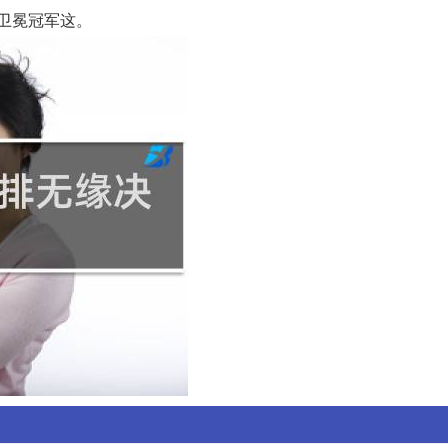
着卫冕冠军这。