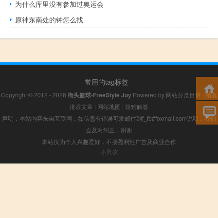
为什么库里没有参加过奥运会
原神东南处的钟怎么找
常用的tag标签
Copyright © 2012 - 2026
街头篮球-FreeStyle Joy
Powered by
网站分类目录
|
精选
推荐文章
|
网站地图
|
疑难解答
声明：本站内容来自互联网，如信息有错误可发邮件到f_fb#foxmail.com说明，我们
会及时纠正，谢谢
本站仅为个人兴趣爱好，不接盈利性广告及商业合作
小男孩