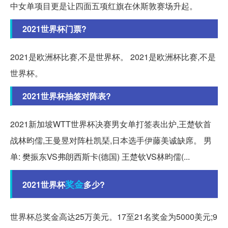
中女单项目更是让四面五项红旗在休斯敦赛场升起。
2021世界杯门票?
2021是欧洲杯比赛,不是世界杯。 2021是欧洲杯比赛,不是
世界杯。
2021世界杯抽签对阵表?
2021新加坡WTT世界杯决赛男女单打签表出炉,王楚钦首
战林昀儒,王曼昱对阵杜凯琹,日本选手伊藤美诚缺席。 男
单: 樊振东VS弗朗西斯卡(德国) 王楚钦VS林昀儒(...
奖金
2021世界杯
多少?
世界杯总奖金高达25万美元。17至21名奖金为5000美元;9