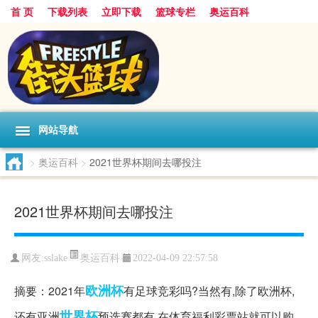
首 页
下载列表
立即下载
篮球专栏
奥运百科
网站导航
>
奥运百科
>
2021世界杯期间去哪投注
2021世界杯期间去哪投注
奥运百科
网友:sslake
2022-04-09 22:57:58
欧洲杯
摘要：2021年
有足球竞彩吗?当然有,除了欧洲杯,
世界杯
还有亚洲
预选赛都有,在体育福利彩票站就可以购