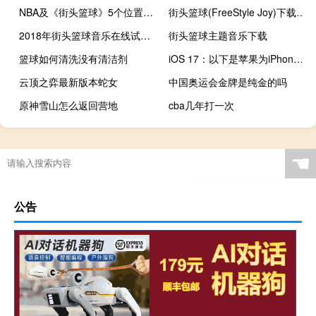
NBA及《街头篮球》5个位置的详细介绍
街头篮球(FreeStyle Joy)下载(电脑、安卓和IOS所有版本)
2018年街头篮球音乐在线试听及下载
街头篮球主题音乐下载
篮球如何清洗没有清洁剂
iOS 17：以下是苹果为iPhone软件准备的新闻
云顶之弈最新版本蛇女
中国奥运会金牌是纯金的吗
原神雪山怎么返回营地
cba几年打一次
星际争霸2最新破解版
老外过年催婚好吗视频
Tes队员（tes是什么队）
☚
公告