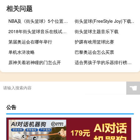
相关问题
NBA及《街头篮球》5个位置的详细介绍
街头篮球(FreeStyle Joy)下载(电脑、安卓和IOS所有版本)
2018年街头篮球音乐在线试听及下载
街头篮球主题音乐下载
第届奥运会在哪年举行
护踝有啥用篮球比赛
单机水浒攻略
巴黎奥运会怎么买票
原神关着岩神瞳的门怎么开
适合男孩子学的乐器排行榜（适合男孩子学的乐器）
诛仙手游梦境河任务
奥运会还有竞走项目吗
男生打篮球穿什么衣服
香港奥运会冠军奏什么
☚
公告