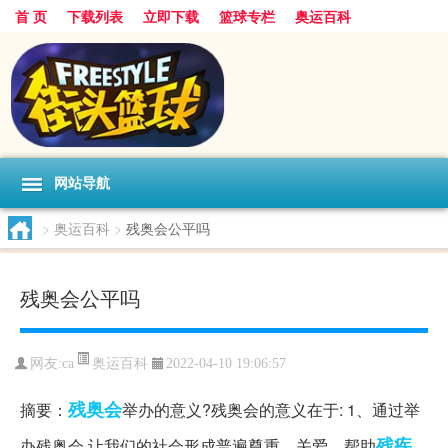
首 页
下载列表
立即下载
篮球专栏
奥运百科
网站导航
>
奥运百科
>
残奥会公平吗
残奥会公平吗
奥运百科
网友:ca
2022-04-10 19:06:57
残奥会
摘要：
举办的意义?残奥会的意义在于: 1、通过举
残疾
办残奥会,让我们的社会形成普遍尊重、关爱、帮助