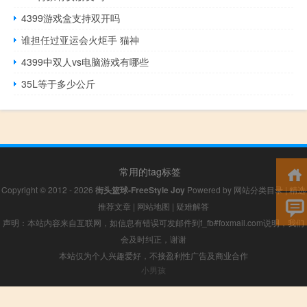
4399游戏盒支持双开吗
谁担任过亚运会火炬手 猫神
4399中双人vs电脑游戏有哪些
35L等于多少公斤
常用的tag标签
Copyright © 2012 - 2026
街头篮球-FreeStyle Joy
Powered by
网站分类目录
|
精选
推荐文章
|
网站地图
|
疑难解答
声明：本站内容来自互联网，如信息有错误可发邮件到f_fb#foxmail.com说明，我们
会及时纠正，谢谢
本站仅为个人兴趣爱好，不接盈利性广告及商业合作
小男孩