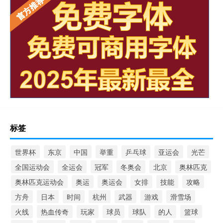
标签
世界杯
东京
中国
举重
乒乓球
亚运会
光芒
全国运动会
全运会
冠军
冬奥会
北京
奥林匹克
奥林匹克运动会
奥运
奥运会
女排
技能
攻略
方舟
日本
时间
杭州
武器
游戏
滑雪场
火线
热血传奇
玩家
球员
球队
的人
篮球