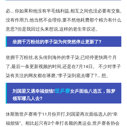
必... 你如果和他没有半毛钱利益,相互之间也没必要有交集,
没有作用力,他当然不会理你,要不然他耗费那个精力有什么
意思?但是我回过头来想说,这样的老生常叹还。
坐拥千万粉丝的李子柒为何突然停止更新了?
坐拥千万粉丝,名头传到海外的李子柒,已经停更快两个月
了,最后一条更新视频的时间,还是在7月14日。 不少对李子
柒有关注的网友都在琢磨,“李子柒到底去哪了?... 想。
世乒赛
刘国梁又遇幸福烦恼!
女乒面临八选五，陈梦
领军哪几人去?
休斯敦世乒赛将于11月份开打,刘国梁再次面临选人的“幸
福烦恼”。相比起只有2个单打名额的奥运会,世乒赛各协会