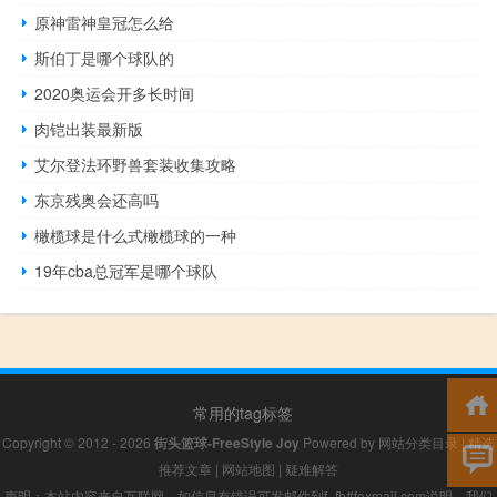
原神雷神皇冠怎么给
斯伯丁是哪个球队的
2020奥运会开多长时间
肉铠出装最新版
艾尔登法环野兽套装收集攻略
东京残奥会还高吗
橄榄球是什么式橄榄球的一种
19年cba总冠军是哪个球队
常用的tag标签
Copyright © 2012 - 2026
街头篮球-FreeStyle Joy
Powered by
网站分类目录
|
精选
推荐文章
|
网站地图
|
疑难解答
声明：本站内容来自互联网，如信息有错误可发邮件到f_fb#foxmail.com说明，我们