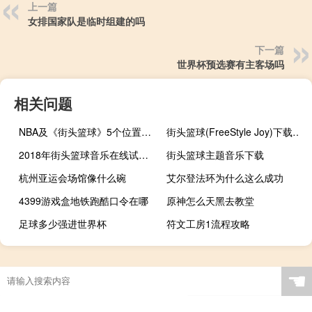
上一篇
女排国家队是临时组建的吗
下一篇
世界杯预选赛有主客场吗
相关问题
NBA及《街头篮球》5个位置的详细介绍
街头篮球(FreeStyle Joy)下载(电脑、安卓和IOS所有版本)
2018年街头篮球音乐在线试听及下载
街头篮球主题音乐下载
杭州亚运会场馆像什么碗
艾尔登法环为什么这么成功
4399游戏盒地铁跑酷口令在哪
原神怎么天黑去教堂
足球多少强进世界杯
符文工房1流程攻略
我 保卫萝卜41关攻略
这次奥运会中国去了多少人
昆明几个高尔夫球场
南港冬天用什么轮胎好
☚