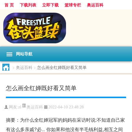
首 页
下载列表
立即下载
篮球专栏
奥运百科
网站导航
>
奥运百科
>
怎么画全红婵既好看又简单
怎么画全红婵既好看又简单
奥运百科
网友:zl
2022-04-10 23:48:28
摘要：为什么全红婵冠军的妈妈在采访时说:不知道自己家
有这么多亲戚?必... 你如果和他没有半毛钱利益,相互之间