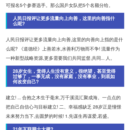
可报名5个参赛选手。那么国乒女队把5个名额分给。
人民日报评让更多流量向上向善，这里的向善指什
么呢?
人民日报评让更多流量向上向善,这里的向善向上指的是什
么呢? 《道德经》上善若水,水善利万物而不争! 流量作为
一种新型战略资源,更多需要我们共同监督,共同... 人。
28岁女生，觉得人生没有意义，很绝望，甚至觉得
过够了，一事无成，没有家庭，没有事业，到底如
何改变自己?
建立! ... 合抱之木生于毫末,万千溪流汇聚成海。一点点的
把自己自信心与目标建立! 二、幸福感缺乏 28岁正是憧憬
未来努力当下,去圆梦的时候! 1.先谋生再谋爱,若盛。
21年互联网十大梗?