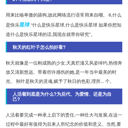
用来比喻卑微的舔狗,故此网络流行语常用来自嘲。 6,什么
星球
是快乐
“什么是快乐星球,什么是快乐星球 如果你想知
道什么是快乐星球的话,我现在就带你研究”。
秋天的红叶子怎么拍好看?
秋天就像是一位刚成熟的少女,天真烂漫又风姿绰约,热情奔
放又清新悠远。带着些许感伤的她,是一年当中最美的时
光。 秋叶是秋天的灵魂,赋予了秋日的色彩,理所... 个。
人活着到底是为什么?为后代、为爱情、还是为自
己?
人活着要完成一种承上启下的责任,一种壮大与发展,在这一
过程中最好有值得为后来人所纪念的价值和意义。当然,要