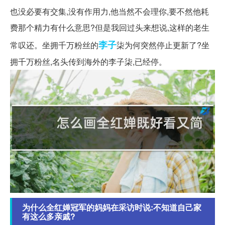
也没必要有交集,没有作用力,他当然不会理你,要不然他耗
费那个精力有什么意思?但是我回过头来想说,这样的老生
李子
常叹还。坐拥千万粉丝的
柒为何突然停止更新了?坐
拥千万粉丝,名头传到海外的李子柒,已经停。
为什么全红婵冠军的妈妈在采访时说:不知道自己家
有这么多亲戚?