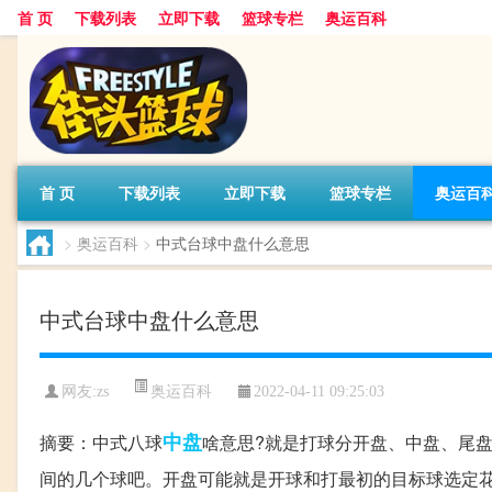
首 页
下载列表
立即下载
篮球专栏
奥运百科
首 页
下载列表
立即下载
篮球专栏
奥运百
>
奥运百科
>
中式台球中盘什么意思
中式台球中盘什么意思
奥运百科
网友:zs
2022-04-11 09:25:03
中盘
摘要：中式八球
啥意思?就是打球分开盘、中盘、尾盘
间的几个球吧。开盘可能就是开球和打最初的目标球选定花