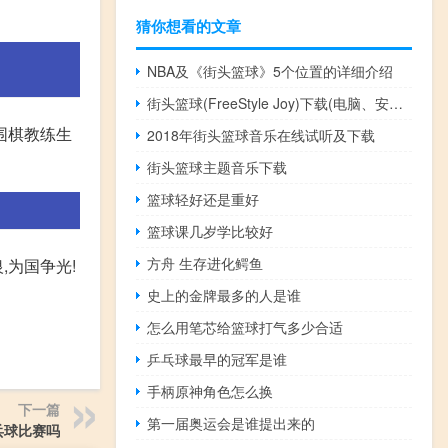
猜你想看的文章
NBA及《街头篮球》5个位置的详细介绍
街头篮球(FreeStyle Joy)下载(电脑、安卓和IOS所有版本)
围棋教练生
2018年街头篮球音乐在线试听及下载
街头篮球主题音乐下载
篮球轻好还是重好
篮球课几岁学比较好
方舟 生存进化鳄鱼
,为国争光!
史上的金牌最多的人是谁
怎么用笔芯给篮球打气多少合适
乒乓球最早的冠军是谁
手柄原神角色怎么换
下一篇
第一届奥运会是谁提出来的
乓球比赛吗