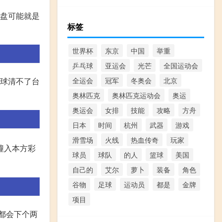
开盘可能就是
标签
世界杯
东京
中国
举重
乒乓球
亚运会
光芒
全国运动会
开球清不了台
全运会
冠军
冬奥会
北京
奥林匹克
奥林匹克运动会
奥运
奥运会
女排
技能
攻略
方舟
日本
时间
杭州
武器
游戏
滑雪场
火线
热血传奇
玩家
撞入本方彩
球员
球队
的人
篮球
美国
自己的
艾尔
萝卜
装备
角色
谷物
足球
运动员
都是
金牌
项目
都会下个两