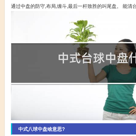
通过中盘的防守,布局,缠斗,最后一杆致胜的叫尾盘。 能清
中式八球中盘啥意思?