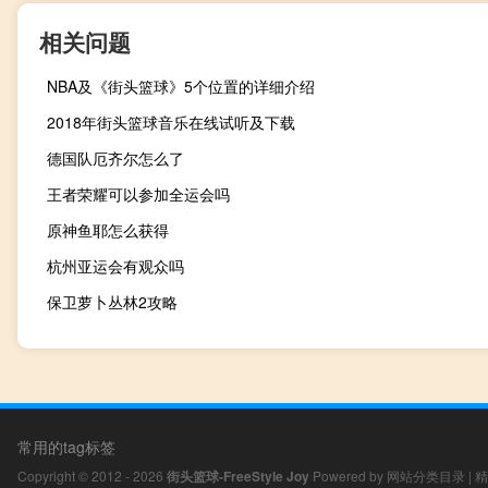
相关问题
NBA及《街头篮球》5个位置的详细介绍
2018年街头篮球音乐在线试听及下载
德国队厄齐尔怎么了
王者荣耀可以参加全运会吗
原神鱼耶怎么获得
杭州亚运会有观众吗
保卫萝卜丛林2攻略
常用的tag标签
Copyright © 2012 - 2026
街头篮球-FreeStyle Joy
Powered by
网站分类目录
|
精