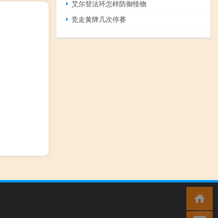
艾尔登法环怎样防御怪物
竞走黄牌几次停赛
小男孩