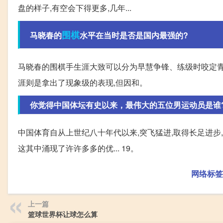
盘的样子,有空会下得更多,几年...
围棋
马晓春的
水平在当时是否是国内最强的?
马晓春的围棋手生涯大致可以分为早慧争锋、练级时咬定青
涯则是拿出了现象级的表现,但因和。
你觉得中国体坛有史以来，最伟大的五位男运动员是谁
中国体育自从上世纪八十年代以来,突飞猛进,取得长足进步
这其中涌现了许许多多的优... 19。
网络标签
上一篇
篮球世界杯让球怎么算