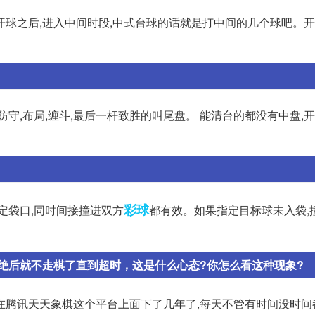
开球之后,进入中间时段,中式台球的话就是打中间的几个球吧。
守,布局,缠斗,最后一杆致胜的叫尾盘。 能清台的都没有中盘,
彩球
指定袋口,同时间接撞进双方
都有效。如果指定目标球未入袋,
绝后就不走棋了直到超时，这是什么心态?你怎么看这种现象?
在腾讯天天象棋这个平台上面下了几年了,每天不管有时间没时间