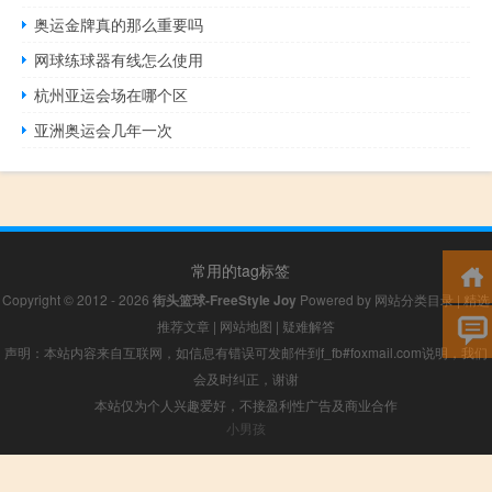
奥运金牌真的那么重要吗
网球练球器有线怎么使用
杭州亚运会场在哪个区
亚洲奥运会几年一次
常用的tag标签
Copyright © 2012 - 2026
街头篮球-FreeStyle Joy
Powered by
网站分类目录
|
精选
推荐文章
|
网站地图
|
疑难解答
声明：本站内容来自互联网，如信息有错误可发邮件到f_fb#foxmail.com说明，我们
会及时纠正，谢谢
本站仅为个人兴趣爱好，不接盈利性广告及商业合作
小男孩