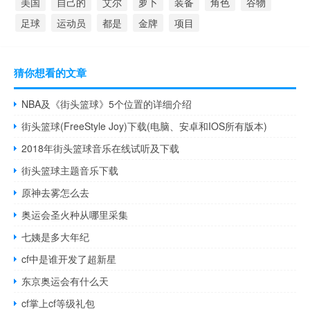
美国
自己的
艾尔
萝卜
装备
角色
谷物
足球
运动员
都是
金牌
项目
猜你想看的文章
NBA及《街头篮球》5个位置的详细介绍
街头篮球(FreeStyle Joy)下载(电脑、安卓和IOS所有版本)
2018年街头篮球音乐在线试听及下载
街头篮球主题音乐下载
原神去雾怎么去
奥运会圣火种从哪里采集
七姨是多大年纪
cf中是谁开发了超新星
东京奥运会有什么天
cf掌上cf等级礼包