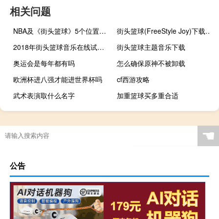
相关问题
NBA及《街头篮球》5个位置的详细介绍
街头篮球(FreeStyle Joy)下载(电脑、安卓和IOS所有版本)
2018年街头篮球音乐在线试听及下载
街头篮球主题音乐下载
奥运会是每年都有吗
怎么确保原神不被卸载
欧洲杯进八强才能进世界杯吗
cf西游攻略
武术表演取什么名字
加重篮球买多重合适
东京奥运会哪个台直播
姚明是怎么受伤的
什么买球平台最安全
干粉灭火器每满几年检修一次
☚
公告