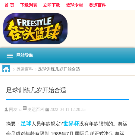
首 页
下载列表
立即下载
篮球专栏
奥运百科
网站导航
>
奥运百科
>
足球训练几岁开始合适
足球训练几岁开始合适
奥运百科
网友:zr
2022-04-11 12:20:33
足球
世界杯
摘要：
人员年龄规定?
没有年龄限制的。奥运
会足球对年龄有限制,1988年7月,国际足联正式决定,奥运