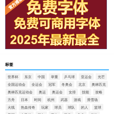
标签
世界杯
东京
中国
举重
乒乓球
亚运会
光芒
全国运动会
全运会
冠军
冬奥会
北京
奥林匹克
奥林匹克运动会
奥运
奥运会
女排
技能
攻略
方舟
日本
时间
杭州
武器
游戏
滑雪场
火线
热血传奇
玩家
球员
球队
的人
篮球