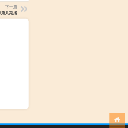
下一篇
操第几期播