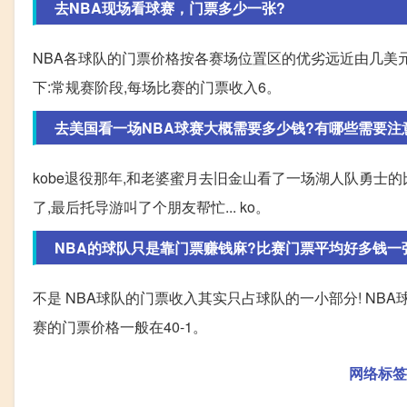
去NBA现场看球赛，门票多少一张?
NBA各球队的门票价格按各赛场位置区的优劣远近由几美元
下:常规赛阶段,每场比赛的门票收入6。
去美国看一场NBA球赛大概需要多少钱?有哪些需要注
kobe退役那年,和老婆蜜月去旧金山看了一场湖人队勇士的
了,最后托导游叫了个朋友帮忙... ko。
NBA的球队只是靠门票赚钱麻?比赛门票平均好多钱一
不是 NBA球队的门票收入其实只占球队的一小部分! NBA
赛的门票价格一般在40-1。
网络标签