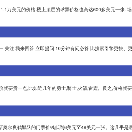
1.1万美元的价格,楼上顶层的球票价格也高达600多美元一张. 
 一 关注 我来回答 立即提问 10分钟有问必答 比搜索引擎更快、更
就要贵一点,比如近几年的勇士,骑士,火箭,雷霆。反之,价格就
新奥尔良鹈鹕队的门票价钱低到6美元至48美元一张。这几乎是