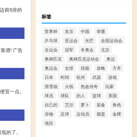
场边前5排的
标签
世界杯
东京
中国
举重
乒乓球
亚运会
光芒
全国运动会
靠谱! 广告
全运会
冠军
冬奥会
北京
奥林匹克
奥林匹克运动会
奥运
奥运会
女排
技能
攻略
方舟
日本
时间
杭州
武器
游戏
滑雪场
火线
热血传奇
玩家
要便宜一点。
球员
球队
的人
篮球
美国
自己的
艾尔
萝卜
装备
角色
谷物
足球
运动员
都是
金牌
项目
最低的了。