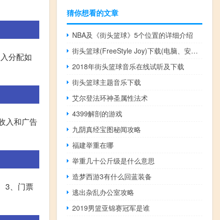
猜你想看的文章
NBA及《街头篮球》5个位置的详细介绍
街头篮球(FreeStyle Joy)下载(电脑、安卓和IOS所有版本)
收入分配如
2018年街头篮球音乐在线试听及下载
街头篮球主题音乐下载
艾尔登法环神圣属性法术
4399解剖的游戏
播收入和广告
九阴真经宝图秘闻攻略
福建举重在哪
举重几十公斤级是什么意思
造梦西游3有什么回蓝装备
 3、门票
逃出杂乱办公室攻略
2019男篮亚锦赛冠军是谁