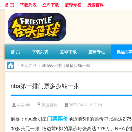
首 页
下载列表
立即下载
篮球专栏
奥运百科
首 页
下载列表
立即下载
篮球专栏
奥运百
>
奥运百科
>
nba第一排门票多少钱一张
nba第一排门票多少钱一张
奥运百科
网友:nb
2022-04-11 19:20:01
门票
票价
摘要：nba全明星
场边前5排的票价每张高达2.7
00多美元一张. 场边前5排的票价每张高达2.75万。NBA 