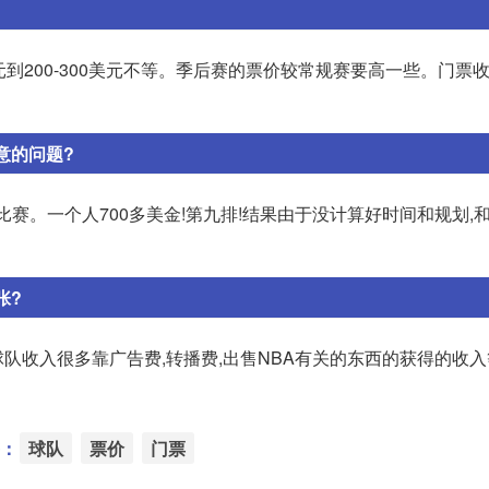
到200-300美元不等。季后赛的票价较常规赛要高一些。门票
意的问题?
比赛。一个人700多美金!第九排!结果由于没计算好时间和规划,
张?
球队收入很多靠广告费,转播费,出售NBA有关的东西的获得的收入等
：
球队
票价
门票