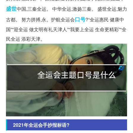
盛世
中国,三秦全运。 中华全运,激扬三秦。 盛世全运,魅力
口号
古都。 努力拼搏,永。护航全运会
?“全运惠民 健康中
国”“迎全运 做文明有礼天津人”“我要上全运 生命更精彩”“全
民全运 添彩天津。
2021年全运会手抄报标语?