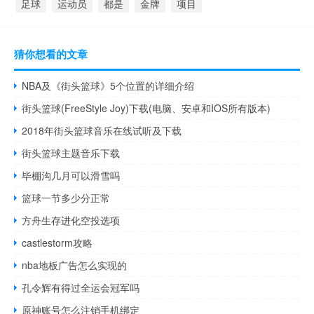
足球
运动员
都是
金牌
项目
猜你想看的文章
NBA及《街头篮球》5个位置的详细介绍
街头篮球(FreeStyle Joy)下载(电脑、安卓和IOS所有版本)
2018年街头篮球音乐在线试听及下载
街头篮球主题音乐下载
毕棚沟几月可以滑雪吗
篮球一节多少分正常
方舟生存进化空投选项
castlestorm攻略
nba地板广告怎么实现的
孔令辉有得过全运会冠军吗
原神账号怎么注销手机绑定