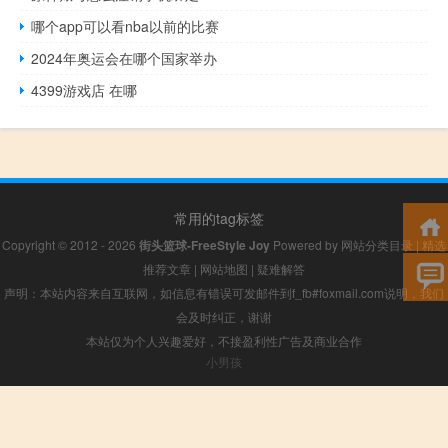
哪个app可以看nba以前的比赛
2024年奥运会在哪个国家举办
4399游戏店 在哪
常用的tag标签
Copyright © 2012 - 2026
街头篮球-FreeStyle Joy
Powered by
网站分类目录
|
精选
推荐文章
|
网站地图
|
疑难解答
声明：本站内容来自互联网，如信息有错误可发邮件到f_fb#foxmail.com说明，我们
会及时纠正，谢谢
本站仅为个人兴趣爱好，不接盈利性广告及商业合作
小男孩