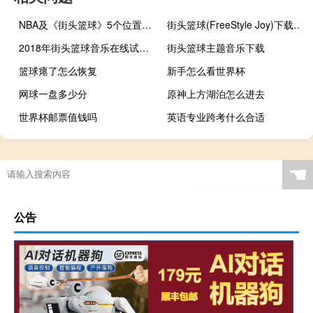
NBA及《街头篮球》5个位置的详细介绍
街头篮球(FreeStyle Joy)下载(电脑、安卓和IOS所有版本)
2018年街头篮球音乐在线试听及下载
街头篮球主题音乐下载
篮球瘪了怎么恢复
新手怎么看世界杯
网球一盘多少分
原神上方湖泊怎么进去
世界杯邮票值钱吗
英语专业跨考什么合适
西安最大的滑雪场在哪里
奥运会都在闰年举行吗
原神肉怎么捣碎
中国男篮为啥没进奥运会
☚
公告