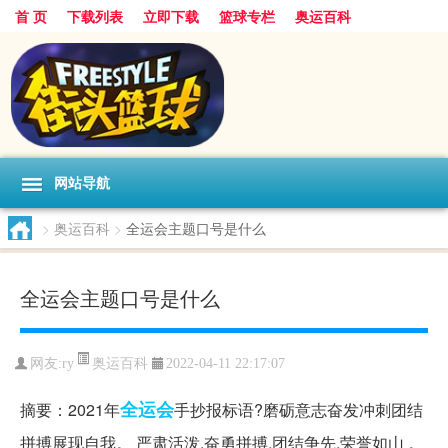
首 页
下载列表
立即下载
篮球专栏
奥运百科
网站导航
>
奥运百科
>
全运会主题口号是什么
全运会主题口号是什么
奥运百科
网友:ry
2022-04-11 22:17:07
全运会
摘要：2021年
手抄报标语?磨砺意志奋发冲刺团结
拼搏展现自我。 严肃活泼,奋勇拼搏,团结争先,荣誉如山 。