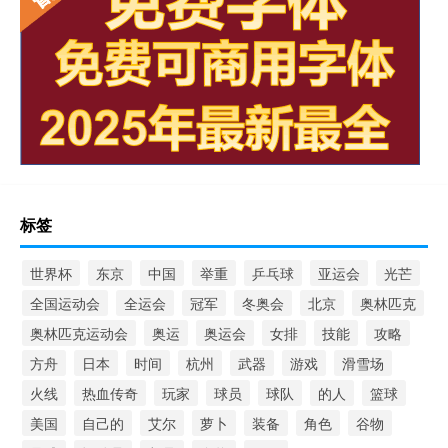
标签
世界杯
东京
中国
举重
乒乓球
亚运会
光芒
全国运动会
全运会
冠军
冬奥会
北京
奥林匹克
奥林匹克运动会
奥运
奥运会
女排
技能
攻略
方舟
日本
时间
杭州
武器
游戏
滑雪场
火线
热血传奇
玩家
球员
球队
的人
篮球
美国
自己的
艾尔
萝卜
装备
角色
谷物