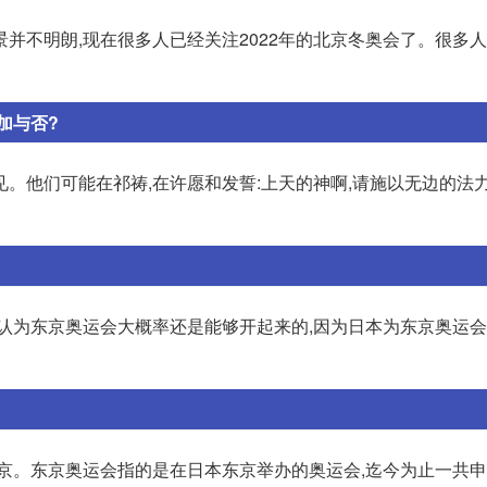
景并不明朗,现在很多人已经关注2022年的北京冬奥会了。很多人说
加与否?
。他们可能在祁祷,在许愿和发誓:上天的神啊,请施以无边的法力
我认为东京奥运会大概率还是能够开起来的,因为日本为东京奥运
京。东京奥运会指的是在日本东京举办的奥运会,迄今为止一共申