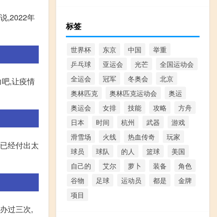
,2022年
标签
世界杯
东京
中国
举重
乒乓球
亚运会
光芒
全国运动会
全运会
冠军
冬奥会
北京
吧,让疫情
奥林匹克
奥林匹克运动会
奥运
奥运会
女排
技能
攻略
方舟
日本
时间
杭州
武器
游戏
滑雪场
火线
热血传奇
玩家
会已经付出太
球员
球队
的人
篮球
美国
自己的
艾尔
萝卜
装备
角色
谷物
足球
运动员
都是
金牌
项目
办过三次,