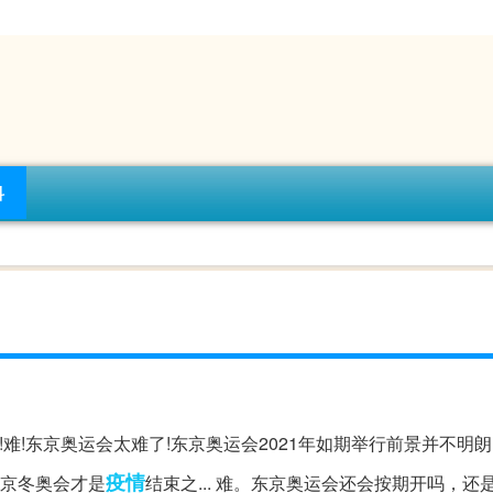
科
难!难!东京奥运会太难了!东京奥运会2021年如期举行前景并不明朗
疫情
北京冬奥会才是
结束之... 难。东京奥运会还会按期开吗，还